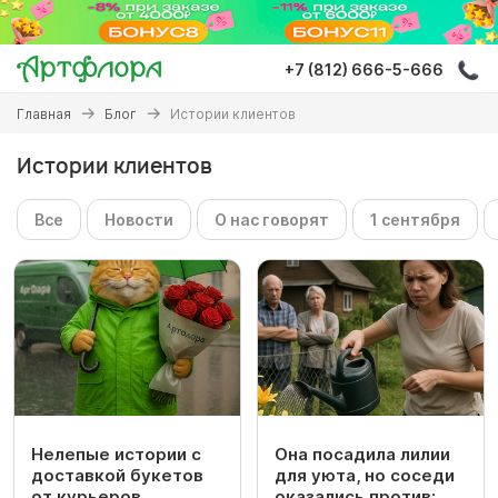
Перейти
к
основному
+7 (812) 666-5-666
содержанию
Вы
Главная
Блог
Истории клиентов
здесь
Истории клиентов
Все
Новости
О нас говорят
1 сентября
Нелепые истории с
Она посадила лилии
доставкой букетов
для уюта, но соседи
от курьеров
оказались против: