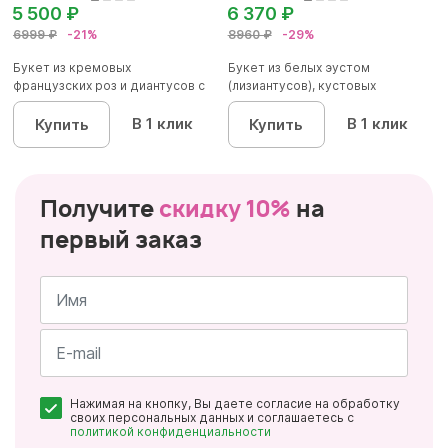
5 500 ₽
6 370 ₽
6999 ₽
-21%
8960 ₽
-29%
Букет из кремовых
Букет из белых эустом
французских роз и диантусов с
(лизиантусов), кустовых
эвкалип...
хризантем...
В 1 клик
В 1 клик
Купить
Купить
Получите
скидку 10%
на
первый заказ
Имя
*
Почта
Нажимая на кнопку, Вы даете согласие на обработку
*
своих персональных данных и соглашаетесь с
политикой конфиденциальности
Персональные