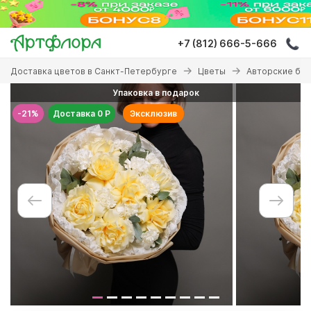
Перейти
к
основному
+7 (812) 666-5-666
содержанию
Вы
Доставка цветов в Санкт-Петербурге
Цветы
Авторские бу
здесь
Упаковка в подарок
-21%
Доставка 0 Р
Эксклюзив