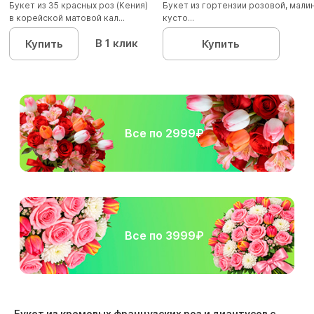
Букет из 35 красных роз (Кения)
Букет из гортензии розовой, мал
в корейской матовой кал...
кусто...
В 1 клик
Купить
Купить
Все по 2999₽
Все по 3999₽
Букет из кремовых французских роз и диантусов с