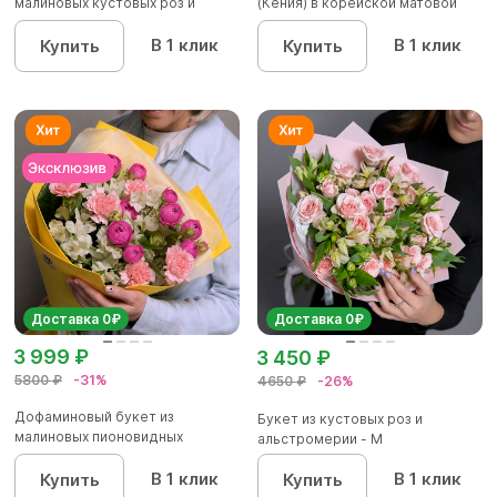
малиновых кустовых роз и
(Кения) в корейской матовой
альстроме...
уп...
В 1 клик
В 1 клик
Купить
Купить
Доставка 0₽
Доставка 0₽
3 999 ₽
3 450 ₽
5800 ₽
-31%
4650 ₽
-26%
Дофаминовый букет из
Букет из кустовых роз и
малиновых пионовидных
альстромерии - М
кустовых роз...
В 1 клик
В 1 клик
Купить
Купить