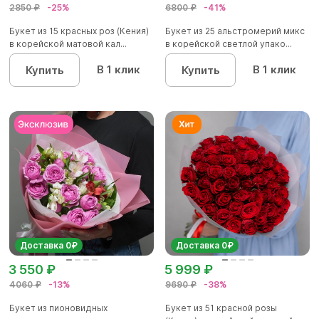
2850 ₽
-25%
6800 ₽
-41%
Букет из 15 красных роз (Кения)
Букет из 25 альстромерий микс
в корейской матовой кал...
в корейской светлой упако...
В 1 клик
В 1 клик
Купить
Купить
Доставка 0₽
Доставка 0₽
3 550 ₽
5 999 ₽
4060 ₽
-13%
9690 ₽
-38%
Букет из пионовидных
Букет из 51 красной розы