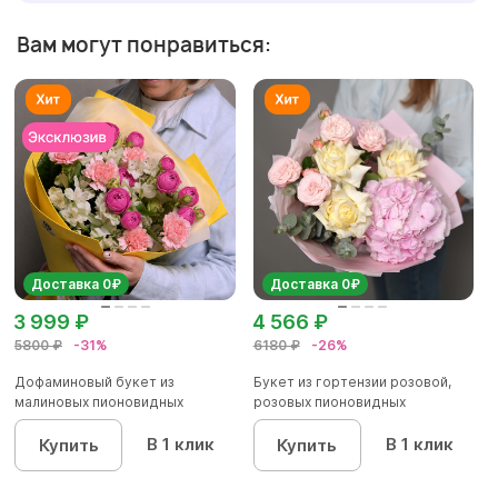
Вам могут понравиться:
Доставка 0₽
Доставка 0₽
3 999 ₽
4 566 ₽
5800 ₽
-31%
6180 ₽
-26%
Дофаминовый букет из
Букет из гортензии розовой,
малиновых пионовидных
розовых пионовидных
кустовых роз...
кустовы...
В 1 клик
В 1 клик
Купить
Купить