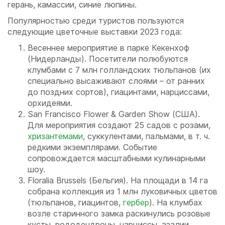
герань, камассии, синие люпины.
Популярностью среди туристов пользуются
следующие цветочные выставки 2023 года:
Весеннее мероприятие в парке Кекенхоф
(Нидерланды). Посетители полюбуются
клумбами с 7 млн голландских тюльпанов (их
специально высаживают слоями – от ранних
до поздних сортов), гиацинтами, нарциссами,
орхидеями.
San Francisco Flower & Garden Show (США).
Для мероприятия создают 25 садов с розами,
хризантемами
, суккулентами, пальмами, в т. ч.
редкими экземплярами. Событие
сопровождается масштабными кулинарными
шоу.
Floralia Brussels (Бельгия). На площади в 14 га
собрана коллекция из 1 млн луковичных цветов
(тюльпанов, гиацинтов,
гербер
). На клумбах
возле старинного замка раскинулись розовые
кусты, рододендроны, нарциссы, азалии.