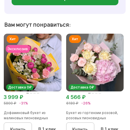
Вам могут понравиться:
Доставка 0₽
Доставка 0₽
3 999 ₽
4 566 ₽
5800 ₽
-31%
6180 ₽
-26%
Дофаминовый букет из
Букет из гортензии розовой,
малиновых пионовидных
розовых пионовидных
кустовых роз...
кустовы...
В 1 клик
В 1 клик
Купить
Купить