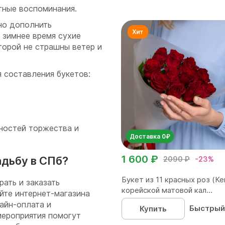
тные воспоминания.
но дополнить
 зимнее время сухие
торой не страшны ветер и
 составления букетов:
ностей торжества и
Доставка 0₽
1 600 ₽
адьбу в СПб?
2090 ₽
-23%
Букет из 11 красных роз (Ке
рать и заказать
корейской матовой кал...
йте интернет-магазина
айн-оплата и
Быстрый
Купить
мероприятия помогут