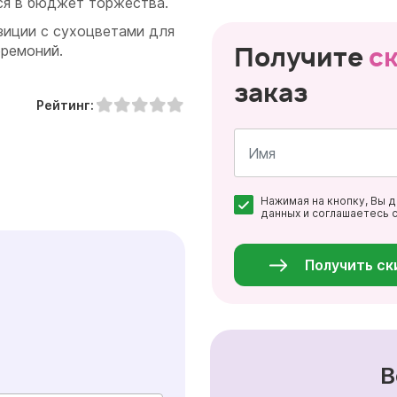
ся в бюджет торжества.
зиции с сухоцветами для
Получите
с
еремоний.
заказ
Рейтинг:
Имя
Нажимая на кнопку, Вы 
*
данных и соглашаетесь 
Персональные
данные
*
Получить ск
В