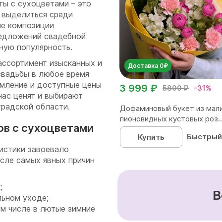
ты с сухоцветами – это
 выделиться среди
ие композиции
редложений свадебной
ную популярность.
ассортимент изысканных и
Доставка 0₽
свадьбы в любое время
рмление и доступные цены
3 999 ₽
5800 ₽
-31%
нас ценят и выбирают
радской области.
Дофаминовый букет из мал
пионовидных кустовых роз..
ов с сухоцветами
Быстрый
Купить
истики завоевало
исле самых явных причин
;
В
льном уходе;
ом числе в лютые зимние