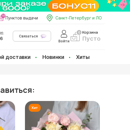
Пунктов выдачи
Санкт-Петербург и ЛО
Корзина
б:
Связаться
Пусто
66
Войти
ой доставки
Новинки
Хиты
равиться: