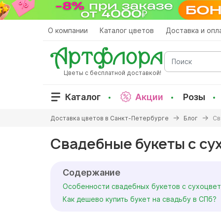
Перейти
к
основному
О компании
Каталог цветов
Доставка и опл
содержанию
Поиск
Цветы с бесплатной доставкой!
Каталог
Акции
Розы
Вы
Доставка цветов в Санкт-Петербурге
Блог
Св
здесь
Свадебные букеты с су
Содержание
Особенности свадебных букетов с сухоцве
Как дешево купить букет на свадьбу в СПб?