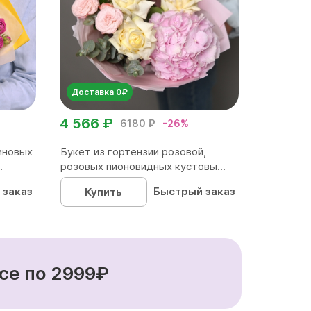
Доставка 0₽
4 566 ₽
6180 ₽
-26%
иновых
Букет из гортензии розовой,
.
розовых пионовидных кустовы...
 заказ
Быстрый заказ
Купить
се по 2999₽