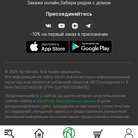
Закажи онлайн,Забери рядом с домом
Присоединяйтесь
-10% на первый заказ в приложении
© 2026 Артфлора. Все права защищены.
Вся информация на сайте несет исключительно информационный
характер и не является публичной офертой. ИП Пономарева Н. В.
ИНН 780202390508 ОГРН 320784700288152
Продолжая работу с сайтом, вы даете согласие на использование
сайтом cookies и
обработку персональных данных
в целях
функционирования сайта, проведения ретаргетинга, статистических
исследований, улучшения сервиса и предоставления релевантной
рекламной информации на основе ваших предпочтений и интересов.