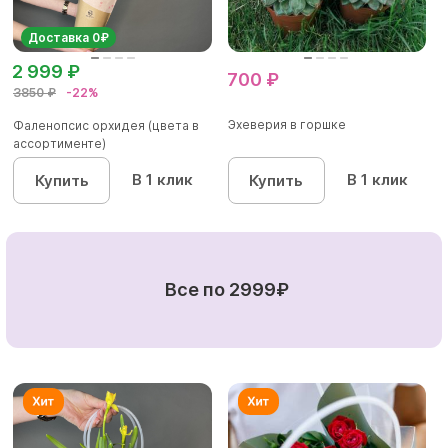
Доставка 0₽
2 999 ₽
700 ₽
3850 ₽
-22%
Эхеверия в горшке
Фаленопсис орхидея (цвета в
ассортименте)
В 1 клик
В 1 клик
Купить
Купить
Все по 2999₽