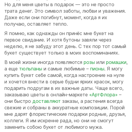
Но для меня цветы в подарок — это не просто
трата денег. Это символ заботы, любви и уважения.
Даже если они погибнут, момент, когда я их
получаю, оставляет тепло.
Я помню, как однажды он принёс мне букет на
первое свидание. И хотя бутоны завяли через
неделю, я не забуду этот день. С тех пор тот самый
букет существует только в моих воспоминаниях.
В моей жизни иногда появляются
розы
или
ромашки
,
а еще
тюльпаны
и самые любимые –
пионы
. Я могу
купить букет себе самой, когда настроение на нуле
и хочется внести в серые будни ярких красок, могу
подарить подругам в их важные даты. Чаще всего,
заказываю цветы в онлайн-маркете
«АртФлора»
–
они быстро
доставляют
заказы, а растения всегда
свежие и собраны в аккуратные композиции. Порой
мне дарят флористические подарки родные, друзья,
коллеги. Я им искренне рада, но они не смогут
заменить собою букет от любимого мужа.