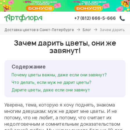
Перейти
к
основному
+7 (812) 666-5-666
содержанию
Вы
Доставка цветов в Санкт-Петербурге
Блог
Зачем дарить цв
здесь
Зачем дарить цветы, они же
завянут!
Содержание
Почему цветы важны, даже если они завянут?
Что делать, если муж не дарит цветы?
Дарите цветы, даже если они завянут
Уверена, тема, которую я хочу поднять, знакома
многим девушкам: муж не дарит мне цветы. И не
потому, что не любит, а потому, что считает их
недолговечным и сомнительным доказательством