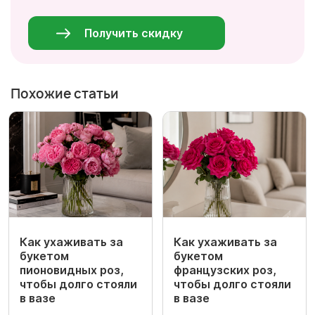
Персональные
данные
*
Получить скидку
Похожие статьи
Как ухаживать за
Как ухаживать за
букетом
букетом
пионовидных роз,
французских роз,
чтобы долго стояли
чтобы долго стояли
в вазе
в вазе