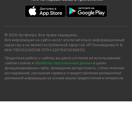
© 2026 Артфлора. Все права защищены.
Вся информация на сайте несет исключительно информационный
характер и не является публичной офертой. ИП Пономарева Н. В.
ИНН 780202390508 ОГРН 320784700288152
Продолжая работу с сайтом, вы даете согласие на использование
сайтом cookies и
обработку персональных данных
в целях
функционирования сайта, проведения ретаргетинга, статистических
исследований, улучшения сервиса и предоставления релевантной
рекламной информации на основе ваших предпочтений и интересов.