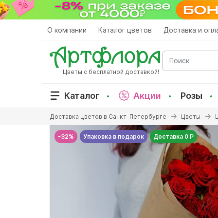
Перейти
к
основному
О компании
Каталог цветов
Доставка и опл
содержанию
Поиск
Цветы с бесплатной доставкой!
Каталог
Акции
Розы
Вы
Доставка цветов в Санкт-Петербурге
Цветы
здесь
-32%
Упаковка в подарок
Доставка 0 Р