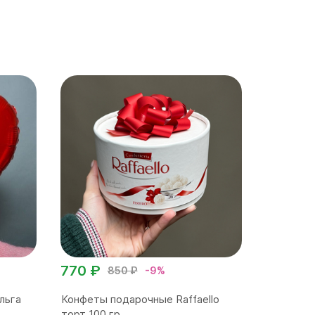
770 ₽
850 ₽
-9%
льга
Конфеты подарочные Raffaello
торт 100 гр.