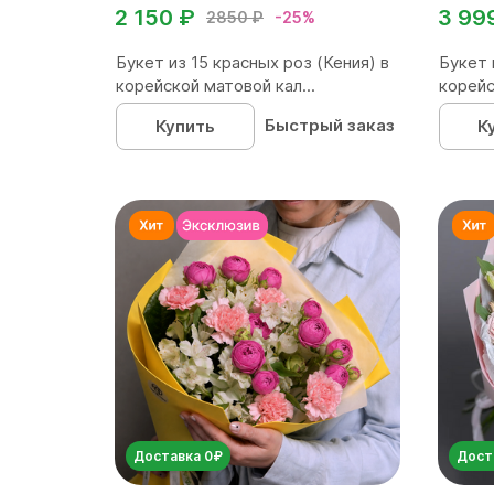
2 150 ₽
3 99
2850 ₽
-25%
Букет из 15 красных роз (Кения) в
Букет 
корейской матовой кал...
корейс
Быстрый заказ
Купить
К
Доставка 0₽
Дост