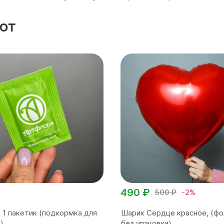
ют
490 ₽
500 ₽
-2%
 1 пакетик (подкормка для
Шарик Сердце красное, (фо
)
без упаковки)