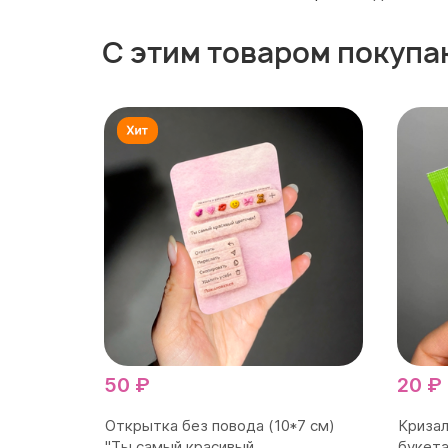
С этим товаром покупа
50 ₽
20 ₽
Открытка без повода (10*7 см)
Кризал
"Ты самый красивый...
букета