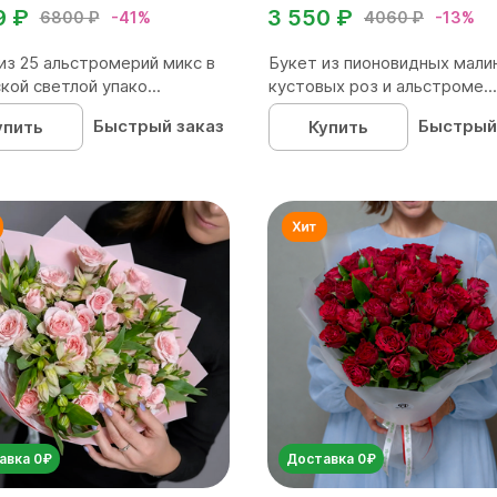
9 ₽
3 550 ₽
6800 ₽
-41%
4060 ₽
-13%
из 25 альстромерий микс в
Букет из пионовидных мали
кой светлой упако...
кустовых роз и альстроме...
Быстрый заказ
Быстрый
упить
Купить
авка 0₽
Доставка 0₽