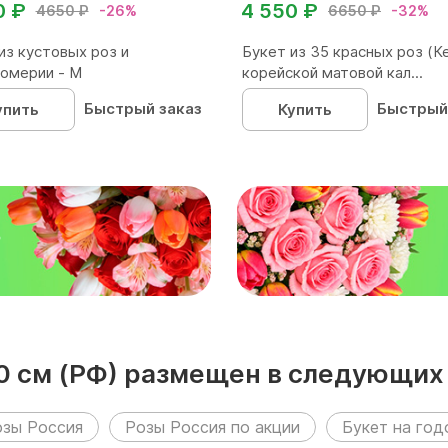
0 ₽
4 550 ₽
4650 ₽
-26%
6650 ₽
-32%
из кустовых роз и
Букет из 35 красных роз (Ке
омерии - М
корейской матовой кал...
Быстрый заказ
Быстрый
упить
Купить
₽
70 см (РФ) размещен в следующих
озы Россия
Розы Россия по акции
Букет на го