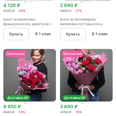
4 120 ₽
2 890 ₽
6300 ₽
-35%
3680 ₽
-21%
Букет из малиновых
Букет из пионовидных
французских роз, диантусов с
малиновых кустовых роз и
эвкалип...
красных р...
В 1 клик
В 1 клик
Купить
Купить
Доставка 0₽
Доставка 0₽
6 950 ₽
3 890 ₽
8450 ₽
-18%
4750 ₽
-18%