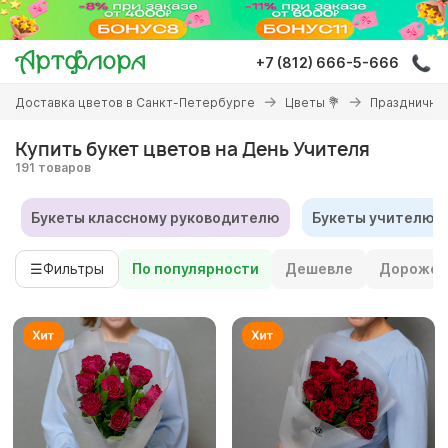
Перейти
к
основному
+7 (812) 666-5-666
содержанию
Вы
Доставка цветов в Санкт-Петербурге
Цветы 💐
Праздничны
здесь
Купить букет цветов на День Учителя
191 товаров
Букеты классному руководителю
Букеты учителю-
☰
Фильтры
По популярности
Дешевле
Дороже