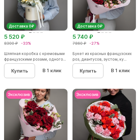
Доставка 0₽
Доставка 0₽
5 520 ₽
5 740 ₽
8300 ₽
-33%
7860 ₽
-27%
Шляпная коробка с кремовыми
Букет из красных французских
французскими розами, одного...
роз, диантусов, эустом, ку...
В 1 клик
В 1 клик
Купить
Купить