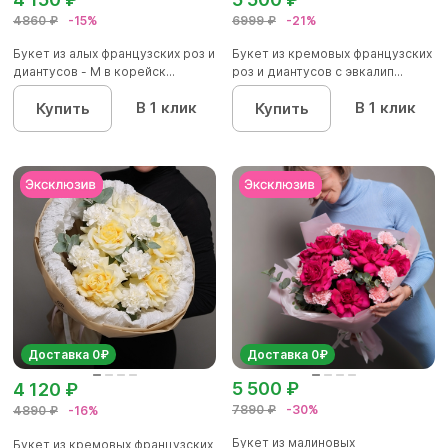
4860 ₽
-15%
6999 ₽
-21%
Букет из алых французских роз и
Букет из кремовых французских
диантусов - M в корейск...
роз и диантусов с эвкалип...
В 1 клик
В 1 клик
Купить
Купить
Доставка 0₽
Доставка 0₽
5 500 ₽
4 120 ₽
7890 ₽
-30%
4890 ₽
-16%
Букет из малиновых
Букет из кремовых французских