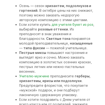
Осень — сезон
хризантем, подсолнухов и
гортензий
. В октябре цены на них снижают,
поэтому можно заказать недорогую
авторскую композицию с этими цветами.
Если хотите купить
для учителя букет из роз
,
выбирайте
розовые оттенки
. Их
преподносят в знак уважения и
благодарности.
Светлые тона
понравятся
молодой преподавательнице,
насыщенные
—
типа фуксии
— пожилой учительнице.
Пестрые миксы
повышают настроения и
выглядят ярко и сочно. Можно заказать
композицию в золотистых осенних красках,
пестрых летних или нежно-пастельных
весенних.
Учителю-мужчине
преподнесите
герберы,
хризантемы, ирисы или подсолнухи
.
Предупредите флористов, что покупаете
«мужской» подарок, и они подберут
лаконичную сдержанную упаковку.
Если хотите поздравить с Днем учителя от
всего класса или от родителей, закажите