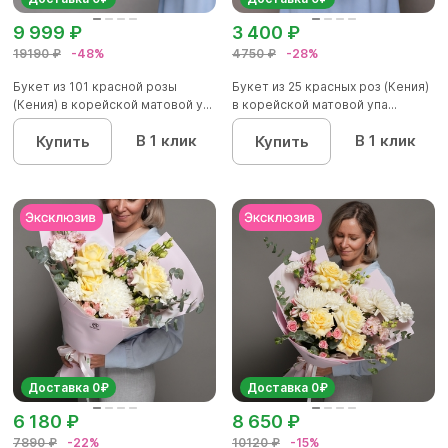
9 999 ₽
3 400 ₽
19190 ₽
-48%
4750 ₽
-28%
Букет из 101 красной розы
Букет из 25 красных роз (Кения)
(Кения) в корейской матовой у...
в корейской матовой упа...
В 1 клик
В 1 клик
Купить
Купить
Доставка 0₽
Доставка 0₽
6 180 ₽
8 650 ₽
7890 ₽
-22%
10120 ₽
-15%