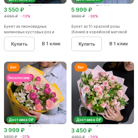
3 550 ₽
5 999 ₽
4060 ₽
-13%
9690 ₽
-38%
Букет из пионовидных
Букет из 51 красной розы
малиновых кустовых роз и
(Кения) в корейской матовой
альстроме...
уп...
В 1 клик
В 1 клик
Купить
Купить
Доставка 0₽
Доставка 0₽
3 999 ₽
3 450 ₽
5800 ₽
-31%
4650 ₽
-26%