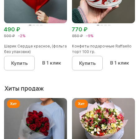
490 ₽
770 ₽
500 ₽
-2%
850 ₽
-9%
Шарик Сердце красное, (фольга
Конфеты подарочные Raffaello
без упаковки)
торт 100 гр.
В 1 клик
В 1 клик
Купить
Купить
Хиты продаж