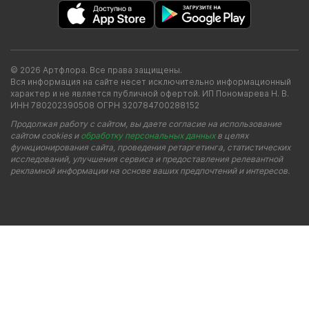
© 2026 Артфлора. Все права защищены.
Вся информация на сайте несет исключительно информационный
характер и не является публичной офертой. ИП Пономарева Н. В.
ИНН 780202390508 ОГРН 320784700288152
Продолжая работу с сайтом, вы даете согласие на использование
сайтом cookies и
обработку персональных данных
в целях
функционирования сайта, проведения ретаргетинга, статистических
исследований, улучшения сервиса и предоставления релевантной
рекламной информации на основе ваших предпочтений и интересов.