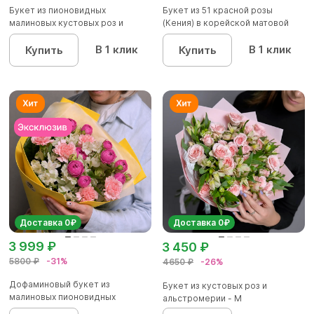
Букет из пионовидных
Букет из 51 красной розы
малиновых кустовых роз и
(Кения) в корейской матовой
альстроме...
уп...
В 1 клик
В 1 клик
Купить
Купить
Доставка 0₽
Доставка 0₽
3 999 ₽
3 450 ₽
5800 ₽
-31%
4650 ₽
-26%
Дофаминовый букет из
Букет из кустовых роз и
малиновых пионовидных
альстромерии - М
кустовых роз...