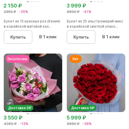
2 150 ₽
3 999 ₽
2850 ₽
-25%
6800 ₽
-41%
Букет из 15 красных роз (Кения)
Букет из 25 альстромерий микс
в корейской матовой кал...
в корейской светлой упако...
В 1 клик
В 1 клик
Купить
Купить
Доставка 0₽
Доставка 0₽
3 550 ₽
5 999 ₽
4060 ₽
-13%
9690 ₽
-38%