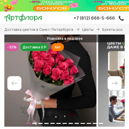
Перейти
к
основному
+7 (812) 666-5-666
содержанию
Вы
Доставка цветов в Санкт-Петербурге
Цветы
Букеты роз
здесь
Упаковка в подарок
-33%
Доставка 0 Р
Хит