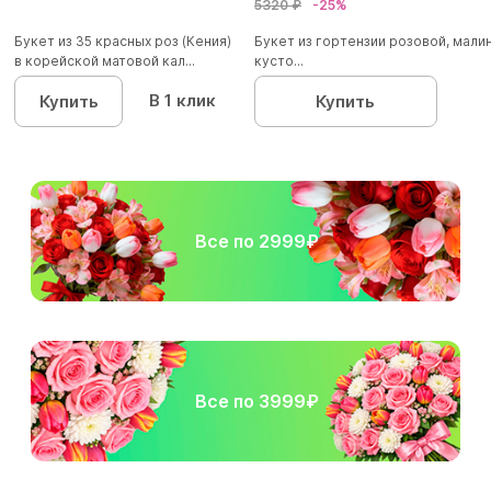
5320 ₽
-25%
Букет из 35 красных роз (Кения)
Букет из гортензии розовой, мал
в корейской матовой кал...
кусто...
В 1 клик
Купить
Купить
Все по 2999₽
Все по 3999₽