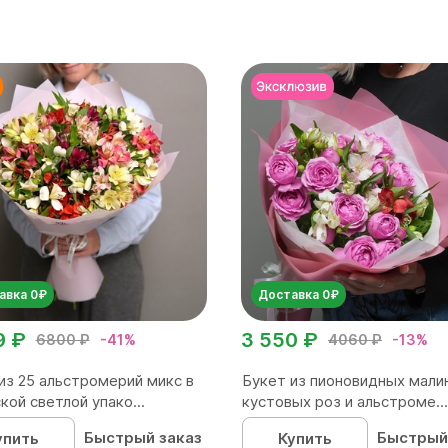
авка 0₽
Доставка 0₽
9 ₽
3 550 ₽
6800 ₽
-41%
4060 ₽
-13%
из 25 альстромерий микс в
Букет из пионовидных мали
кой светлой упако...
кустовых роз и альстроме...
Быстрый заказ
Быстрый
упить
Купить