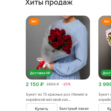
Хиты продаж
Доставка 0₽
Дост
2 150 ₽
3 99
2850 ₽
-25%
Букет из 15 красных роз (Кения) в
Букет 
корейской матовой кал...
корейс
Быстрый заказ
Купить
К