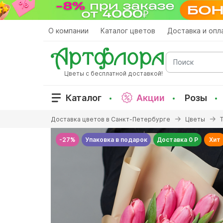
Перейти
к
основному
О компании
Каталог цветов
Доставка и опл
содержанию
Поиск
Цветы с бесплатной доставкой!
Каталог
Акции
Розы
Вы
Доставка цветов в Санкт-Петербурге
Цветы
здесь
-27%
Упаковка в подарок
Доставка 0 Р
Хит