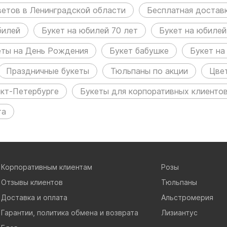
ветов в Ленинградской области
Бесплатная доставк
билей
Букет на юбилей 70 лет
Букет на юбилей
еты на День Рождения
Букет бабушке
Букет на
Праздничные букеты
Тюльпаны по акции
Цве
нкт-Петербурге
Букеты для корпоративных клиенто
та
Корпоративным клиентам
Розы
Отзывы клиентов
Тюльпаны
Доставка и оплата
Альстромерия
Гарантии, политика обмена и возврата
Лизиантус