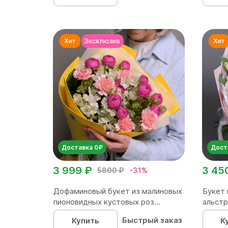
Доставка 0₽
Дост
3 999 ₽
3 45
5800 ₽
-31%
Дофаминовый букет из малиновых
Букет 
пионовидных кустовых роз...
альстр
Быстрый заказ
Купить
К