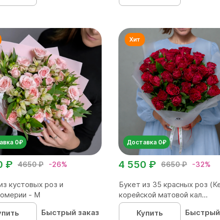
авка 0₽
Доставка 0₽
0 ₽
4 550 ₽
4650 ₽
-26%
6650 ₽
-32%
из кустовых роз и
Букет из 35 красных роз (Ке
омерии - М
корейской матовой кал...
Быстрый заказ
Быстрый
упить
Купить