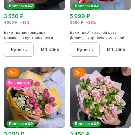
Доставка 0₽
Доставка 0₽
3 550 ₽
5 999 ₽
4060 ₽
-13%
9690 ₽
-38%
Букет из пионовидных
Букет из 51 красной розы
малиновых кустовых роз и
(Кения) в корейской матовой
альстроме...
уп...
В 1 клик
В 1 клик
Купить
Купить
Доставка 0₽
Доставка 0₽
3 999 ₽
3 450 ₽