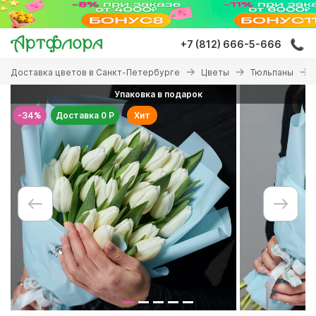
Перейти
к
основному
+7 (812) 666-5-666
содержанию
Вы
Доставка цветов в Санкт-Петербурге
Цветы
Тюльпаны
здесь
Упаковка в подарок
-34%
Доставка 0 Р
Хит