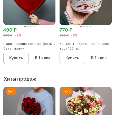
490 ₽
770 ₽
500 ₽
-2%
850 ₽
-9%
Шарик Сердце красное, (фольга
Конфеты подарочные Raffaello
без упаковки)
торт 100 гр.
В 1 клик
В 1 клик
Купить
Купить
Хиты продаж