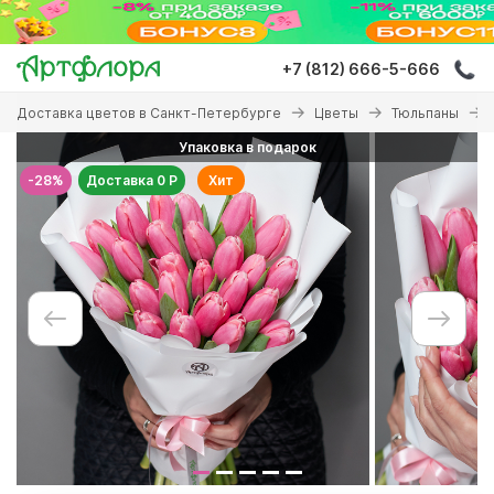
Перейти
к
основному
+7 (812) 666-5-666
содержанию
Вы
Доставка цветов в Санкт-Петербурге
Цветы
Тюльпаны
здесь
Упаковка в подарок
-28%
Доставка 0 Р
Хит