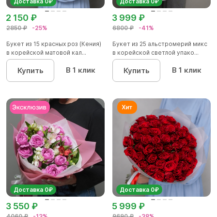
Доставка 0₽
Доставка 0₽
2 150 ₽
3 999 ₽
2850 ₽
-25%
6800 ₽
-41%
Букет из 15 красных роз (Кения)
Букет из 25 альстромерий микс
в корейской матовой кал...
в корейской светлой упако...
В 1 клик
В 1 клик
Купить
Купить
Доставка 0₽
Доставка 0₽
3 550 ₽
5 999 ₽
4060 ₽
-13%
9690 ₽
-38%