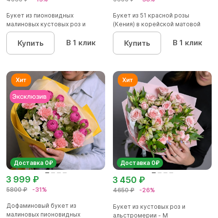
Букет из пионовидных
Букет из 51 красной розы
малиновых кустовых роз и
(Кения) в корейской матовой
альстроме...
уп...
В 1 клик
В 1 клик
Купить
Купить
Доставка 0₽
Доставка 0₽
3 999 ₽
3 450 ₽
5800 ₽
-31%
4650 ₽
-26%
Дофаминовый букет из
Букет из кустовых роз и
малиновых пионовидных
альстромерии - М