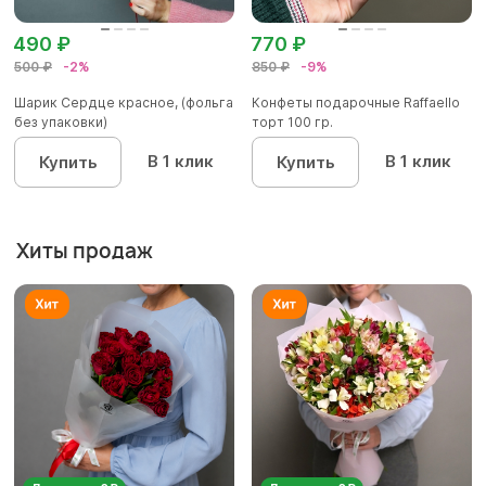
490 ₽
770 ₽
500 ₽
-2%
850 ₽
-9%
Шарик Сердце красное, (фольга
Конфеты подарочные Raffaello
без упаковки)
торт 100 гр.
В 1 клик
В 1 клик
Купить
Купить
Хиты продаж