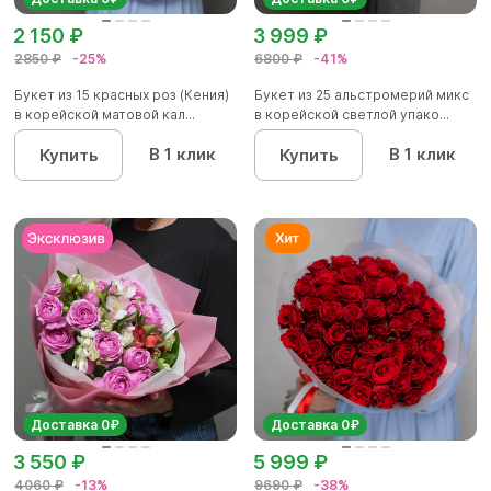
2 150 ₽
3 999 ₽
2850 ₽
-25%
6800 ₽
-41%
Букет из 15 красных роз (Кения)
Букет из 25 альстромерий микс
в корейской матовой кал...
в корейской светлой упако...
В 1 клик
В 1 клик
Купить
Купить
Доставка 0₽
Доставка 0₽
3 550 ₽
5 999 ₽
4060 ₽
-13%
9690 ₽
-38%