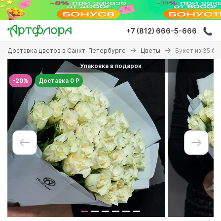
Перейти
к
основному
+7 (812) 666-5-666
содержанию
Вы
Доставка цветов в Санкт-Петербурге
Цветы
Букет из 35 бе
здесь
Упаковка в подарок
-20%
Доставка 0 Р