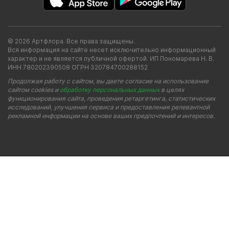
© 2026 Артфлора. Все права защищены.
Вся информация на сайте несет исключительно информационный
характер и не является публичной офертой. ИП Пономарева Н. В.
ИНН 780202390508 ОГРН 320784700288152
Продолжая работу с сайтом, вы даете согласие на использование
сайтом cookies и
обработку персональных данных
в целях
функционирования сайта, проведения ретаргетинга, статистических
исследований, улучшения сервиса и предоставления релевантной
рекламной информации на основе ваших предпочтений и интересов.