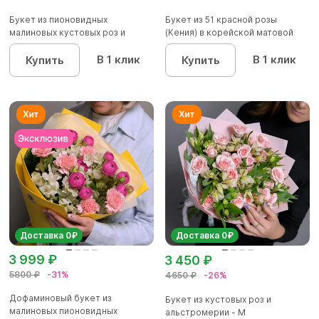
Букет из пионовидных
Букет из 51 красной розы
малиновых кустовых роз и
(Кения) в корейской матовой
альстроме...
уп...
В 1 клик
В 1 клик
Купить
Купить
Доставка 0₽
Доставка 0₽
3 999 ₽
3 450 ₽
5800 ₽
-31%
4650 ₽
-26%
Дофаминовый букет из
Букет из кустовых роз и
малиновых пионовидных
альстромерии - М