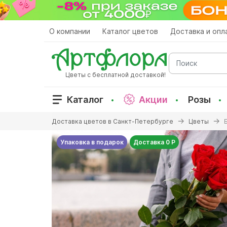
Перейти
к
основному
О компании
Каталог цветов
Доставка и опл
содержанию
Поиск
Цветы с бесплатной доставкой!
Каталог
Акции
Розы
Вы
Доставка цветов в Санкт-Петербурге
Цветы
здесь
Упаковка в подарок
Доставка 0 Р