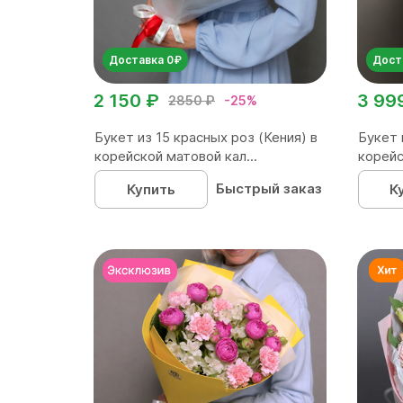
Доставка 0₽
Дост
2 150 ₽
3 99
2850 ₽
-25%
Букет из 15 красных роз (Кения) в
Букет 
корейской матовой кал...
корейс
Быстрый заказ
Купить
К