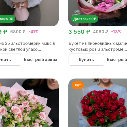
авка 0₽
Доставка 0₽
9 ₽
3 550 ₽
6800 ₽
-41%
4060 ₽
-13%
из 25 альстромерий микс в
Букет из пионовидных мали
кой светлой упако...
кустовых роз и альстроме...
Быстрый заказ
Быстрый
упить
Купить