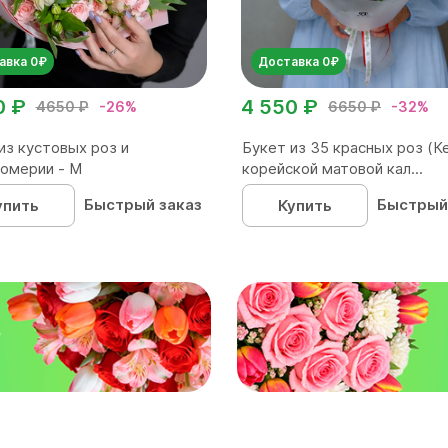
авка 0₽
Доставка 0₽
0 ₽
4 550 ₽
4650 ₽
-26%
6650 ₽
-32%
из кустовых роз и
Букет из 35 красных роз (Ке
омерии - М
корейской матовой кал...
Быстрый заказ
Быстрый
упить
Купить
₽