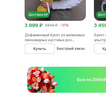
Доставка 0₽
Дост
3 999 ₽
3 45
5800 ₽
-31%
Дофаминовый букет из малиновых
Букет 
пионовидных кустовых роз...
альстр
Быстрый заказ
Купить
К
Все по 2999