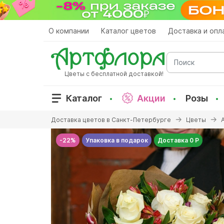
Перейти
к
основному
О компании
Каталог цветов
Доставка и опл
содержанию
Поиск
Цветы с бесплатной доставкой!
Каталог
Акции
Розы
Вы
Доставка цветов в Санкт-Петербурге
Цветы
здесь
-22%
Упаковка в подарок
Доставка 0 Р