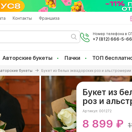
ата
Контакты
Франшиза
Номер телефона в СП
+7 (812) 666-5-6
Авторские букеты
Пачки
ТОП бесплатн
Авторские букеты
Букет из белых эквадорских роз и альстромерии 
Букет из б
роз и альст
Артикул:
001272
8 899 ₽
1