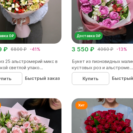
авка 0₽
Доставка 0₽
9 ₽
3 550 ₽
6800 ₽
-41%
4060 ₽
-13%
из 25 альстромерий микс в
Букет из пионовидных мали
кой светлой упако...
кустовых роз и альстроме...
Быстрый заказ
Быстрый
упить
Купить