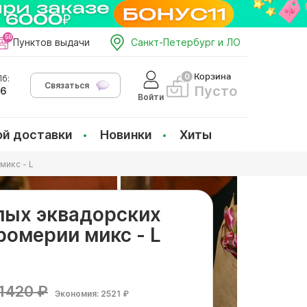
Пунктов выдачи
Санкт-Петербург и ЛО
Корзина
б:
Связаться
Пусто
66
Войти
ой доставки
Новинки
Хиты
микс - L
елых эквадорских
ромерии микс - L
1420 ₽
Экономия: 2521 ₽