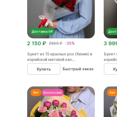
Доставка 0₽
Дост
2 150 ₽
3 99
2850 ₽
-25%
Букет из 15 красных роз (Кения) в
Букет 
корейской матовой кал...
корейс
Быстрый заказ
Купить
К