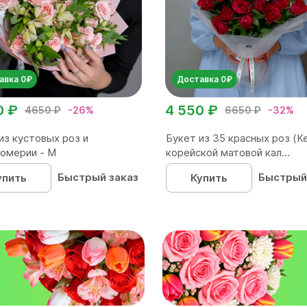
авка 0₽
Доставка 0₽
0 ₽
4 550 ₽
4650 ₽
-26%
6650 ₽
-32%
из кустовых роз и
Букет из 35 красных роз (Ке
омерии - М
корейской матовой кал...
Быстрый заказ
Быстрый
упить
Купить
₽