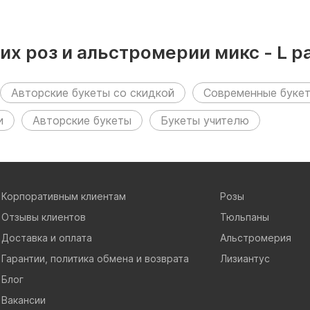
ких роз и альстромерии микс - L
Авторские букеты со скидкой
Современные буке
и
Авторские букеты
Букеты учителю
Корпоративным клиентам
Розы
Отзывы клиентов
Тюльпаны
Доставка и оплата
Альстромерия
Гарантии, политика обмена и возврата
Лизиантус
Блог
Вакансии