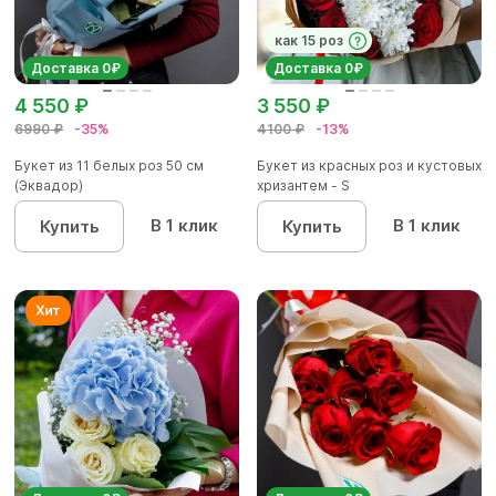
как 15 роз
Доставка 0₽
Доставка 0₽
4 550 ₽
3 550 ₽
6990 ₽
-35%
4100 ₽
-13%
Букет из 11 белых роз 50 см
Букет из красных роз и кустовых
(Эквадор)
хризантем - S
В 1 клик
В 1 клик
Купить
Купить