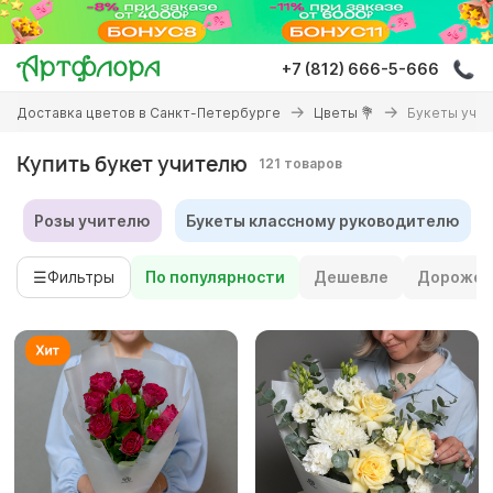
Перейти
к
основному
+7 (812) 666-5-666
содержанию
Вы
Доставка цветов в Санкт-Петербурге
Цветы 💐
Букеты учи
здесь
Купить букет учителю
121 товаров
Розы учителю
Букеты классному руководителю
☰
Фильтры
По популярности
Дешевле
Дороже