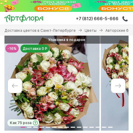
Перейти
к
основному
+7 (812) 666-5-666
содержанию
Вы
Доставка цветов в Санкт-Петербурге
Цветы
Авторские бу
здесь
Упаковка в подарок
-16%
Доставка 0 Р
Как 75 роза