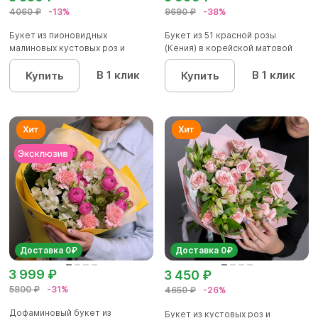
4060 ₽
-13%
9690 ₽
-38%
Букет из пионовидных
Букет из 51 красной розы
малиновых кустовых роз и
(Кения) в корейской матовой
альстроме...
уп...
В 1 клик
В 1 клик
Купить
Купить
Доставка 0₽
Доставка 0₽
3 999 ₽
3 450 ₽
5800 ₽
-31%
4650 ₽
-26%
Дофаминовый букет из
Букет из кустовых роз и