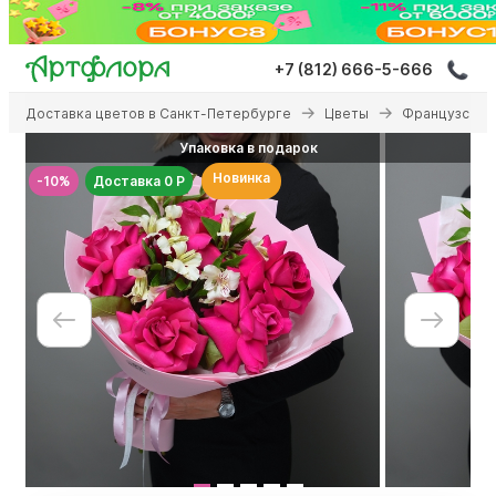
Перейти
к
основному
+7 (812) 666-5-666
содержанию
Вы 
Доставка цветов в Санкт-Петербурге
Цветы
Французские
здесь
Упаковка в подарок
Новинка
-10%
Доставка 0 Р