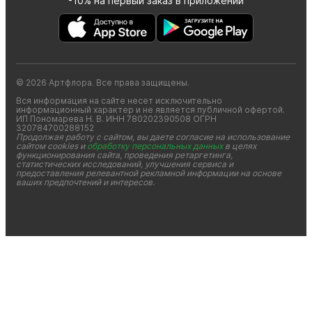
-10% на первый заказ в приложении
© 2026 Артфлора. Все права защищены.
Вся информация на сайте несет исключительно 
информационный характер и не является публичной офертой. 
ИП Пономарева Н. В. ИНН 780202390508 ОГРН 
320784700288152 
Продолжая работу с сайтом, вы даете согласие на использование 
сайтом cookies и 
обработку персональных данных
 в целях 
функционирования сайта, проведения ретаргетинга, 
статистических исследований, улучшения сервиса и 
предоставления релевантной рекламной информации на основе 
ваших предпочтений и интересов.