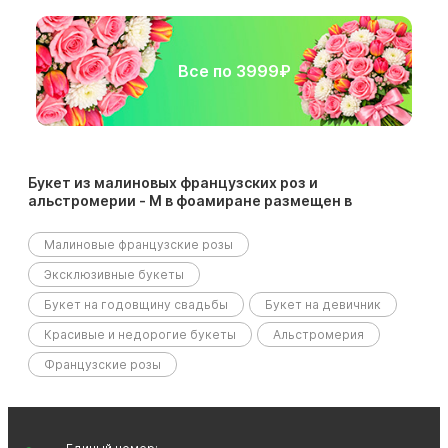
Все по 3999₽
Букет из малиновых французских роз и
альстромерии - М в фоамиране размещен в
следующих разделах:
Малиновые французские розы
Эксклюзивные букеты
Букет на годовщину свадьбы
Букет на девичник
Красивые и недорогие букеты
Альстромерия
Французские розы