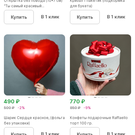
Открытка без повода (10*7 см)
Кризал 1 пакетик (подкормка
"Ты самый красивый...
для букета)
В 1 клик
В 1 клик
Купить
Купить
490 ₽
770 ₽
500 ₽
-2%
850 ₽
-9%
Шарик Сердце красное, (фольга
Конфеты подарочные Raffaello
без упаковки)
торт 100 гр.
В 1 клик
В 1 клик
Купить
Купить