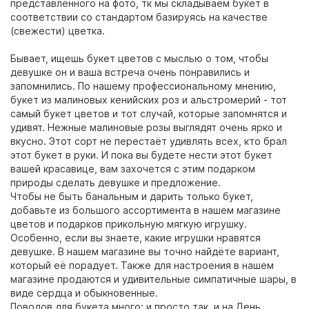
представленного на фото, тк мы складываем букет в
соответствии со стандартом базируясь на качестве
(свежести) цветка.
Бывает, ищешь букет цветов с мыслью о том, чтобы
девушке он и ваша встреча очень понравились и
запомнились. По нашему профессиональному мнению,
букет из малиновых кенийских роз и альстромерий - тот
самый букет цветов и тот случай, которые запомнятся и
удивят. Нежные малиновые розы выглядят очень ярко и
вкусно. Этот сорт не перестаёт удивлять всех, кто брал
этот букет в руки. И пока вы будете нести этот букет
вашей красавице, вам захочется с этим подарком
природы сделать девушке и предложение.
Чтобы не быть банальным и дарить только букет,
добавьте из большого ассортимента в нашем магазине
цветов и подарков прикольную мягкую игрушку.
Особенно, если вы знаете, какие игрушки нравятся
девушке. В нашем магазине вы точно найдёте вариант,
который её порадует. Также для настроения в нашем
магазине продаются и удивительные симпатичные шары, в
виде сердца и обыкновенные.
Поводов для букета много: и просто так, и на День