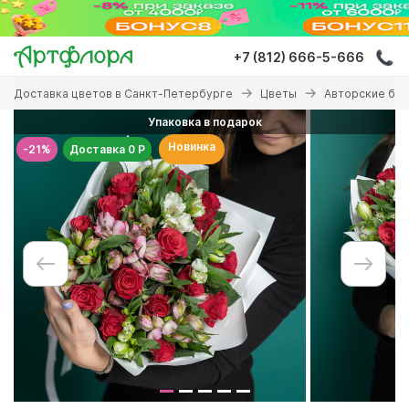
Перейти
к
основному
+7 (812) 666-5-666
содержанию
Вы
Доставка цветов в Санкт-Петербурге
Цветы
Авторские бу
здесь
Упаковка в подарок
Новинка
-21%
Доставка 0 Р