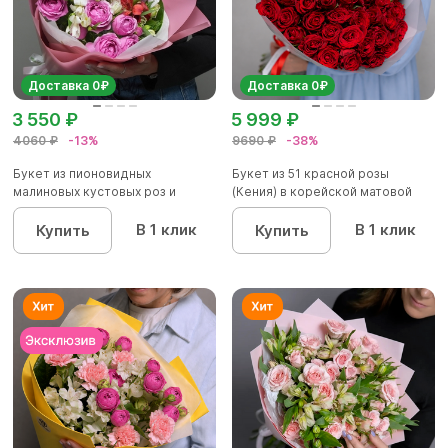
Доставка 0₽
Доставка 0₽
3 550 ₽
5 999 ₽
4060 ₽
-13%
9690 ₽
-38%
Букет из пионовидных
Букет из 51 красной розы
малиновых кустовых роз и
(Кения) в корейской матовой
альстроме...
уп...
В 1 клик
В 1 клик
Купить
Купить