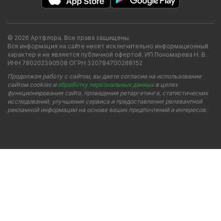
© 2026 Артфлора. Все права защищены.
Вся информация на сайте несет исключительно информационный
характер и не является публичной офертой. ИП Пономарева Н. В.
ИНН 780202390508 ОГРН 320784700288152
Продолжая работу с сайтом, вы даете согласие на использование
сайтом cookies и
обработку персональных данных
в целях
функционирования сайта, проведения ретаргетинга, статистических
исследований, улучшения сервиса и предоставления релевантной
рекламной информации на основе ваших предпочтений и интересов.