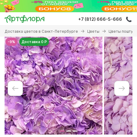
Перейти
к
основному
+7 (812) 666-5-666
содержанию
Вы
Доставка цветов в Санкт-Петербурге
Цветы
Цветы поштуч
здесь
-9%
Доставка 0 Р