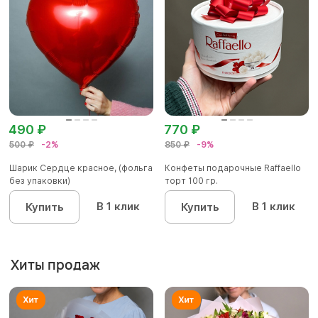
490 ₽
770 ₽
500 ₽
-2%
850 ₽
-9%
Шарик Сердце красное, (фольга
Конфеты подарочные Raffaello
без упаковки)
торт 100 гр.
В 1 клик
В 1 клик
Купить
Купить
Хиты продаж