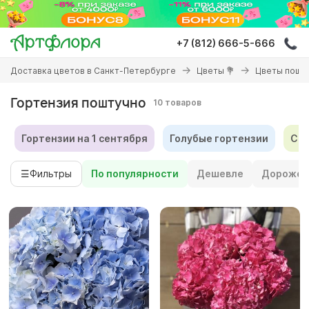
Перейти
к
основному
+7 (812) 666-5-666
содержанию
Вы
Доставка цветов в Санкт-Петербурге
Цветы 💐
Цветы пошт
здесь
Гортензия поштучно
10 товаров
Гортензии на 1 сентября
Голубые гортензии
Син
☰
Фильтры
По популярности
Дешевле
Дороже