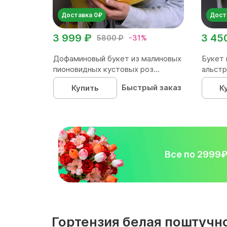
Доставка 0₽
Дост
3 999 ₽
3 45
5800 ₽
-31%
Дофаминовый букет из малиновых
Букет 
пионовидных кустовых роз...
альстр
Быстрый заказ
Купить
К
Все по 2999
Гортензия белая поштучн