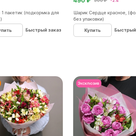
490 ₽
500 ₽
-2%
 1 пакетик (подкормка для
Шарик Сердце красное, (фо
)
без упаковки)
Быстрый заказ
Быстрый
упить
Купить