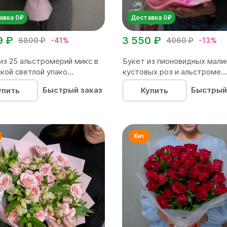
авка 0₽
Доставка 0₽
9 ₽
3 550 ₽
6800 ₽
-41%
4060 ₽
-13%
из 25 альстромерий микс в
Букет из пионовидных мали
кой светлой упако...
кустовых роз и альстроме...
Быстрый заказ
Быстрый
упить
Купить