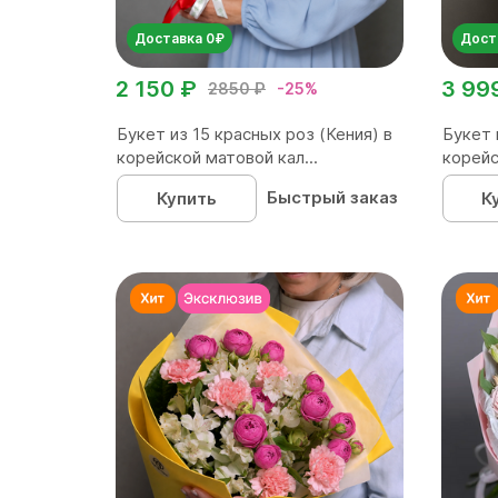
Доставка 0₽
Дост
2 150 ₽
3 99
2850 ₽
-25%
Букет из 15 красных роз (Кения) в
Букет 
корейской матовой кал...
корейс
Быстрый заказ
Купить
К