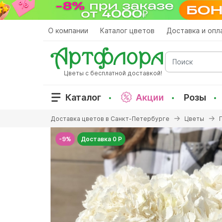
Перейти
к
основному
О компании
Каталог цветов
Доставка и опл
содержанию
Поиск
Цветы с бесплатной доставкой!
Каталог
Акции
Розы
Вы
Доставка цветов в Санкт-Петербурге
Цветы
здесь
-9%
Доставка 0 Р