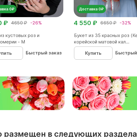
авка 0₽
Доставка 0₽
0 ₽
4 550 ₽
4650 ₽
-26%
6650 ₽
-32%
из кустовых роз и
Букет из 35 красных роз (Ке
омерии - М
корейской матовой кал...
Быстрый заказ
Быстрый
упить
Купить
₽
о размещен в следующих раздела