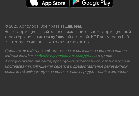
© 2026 Артфлора. Все права защищены.
Вся информация на сайте несет исключительно информационный
характер и не является публичной офертой. ИП Пономарева Н. В.
ИНН 780202390508 ОГРН 320784700288152
Продолжая работу с сайтом, вы даете согласие на использование
сайтом cookies и
обработку персональных данных
в целях
функционирования сайта, проведения ретаргетинга, статистических
исследований, улучшения сервиса и предоставления релевантной
рекламной информации на основе ваших предпочтений и интересов.