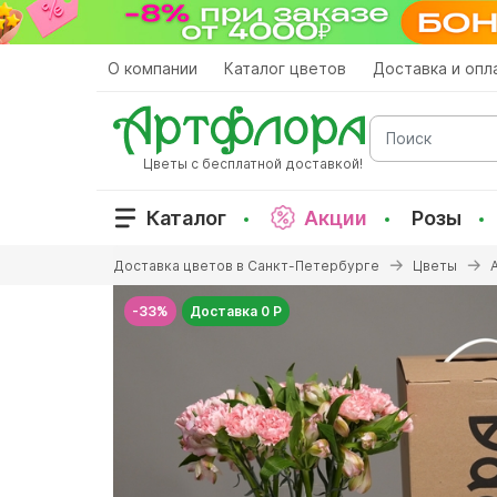
Перейти
к
основному
О компании
Каталог цветов
Доставка и опл
содержанию
Поиск
Цветы с бесплатной доставкой!
Каталог
Акции
Розы
Вы
Доставка цветов в Санкт-Петербурге
Цветы
здесь
-33%
Доставка 0 Р