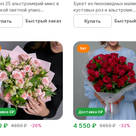
из 25 альстромерий микс в
Букет из пионовидных мали
кой светлой упако...
кустовых роз и альстроме...
Быстрый заказ
Быстрый
упить
Купить
авка 0₽
Доставка 0₽
0 ₽
4 550 ₽
4650 ₽
-26%
6650 ₽
-32%