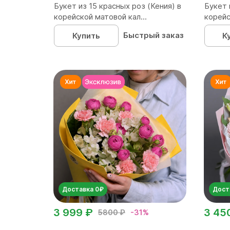
Букет из 15 красных роз (Кения) в
Букет 
корейской матовой кал...
корейс
Быстрый заказ
Купить
К
Доставка 0₽
Дост
3 999 ₽
3 45
5800 ₽
-31%