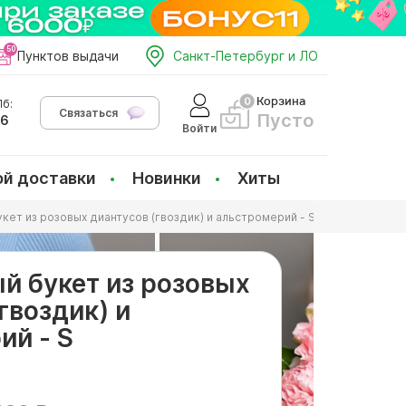
Пунктов выдачи
Санкт-Петербург и ЛО
Корзина
б:
Связаться
Пусто
66
Войти
ой доставки
Новинки
Хиты
кет из розовых диантусов (гвоздик) и альстромерий - S
й букет из розовых
гвоздик) и
ий - S