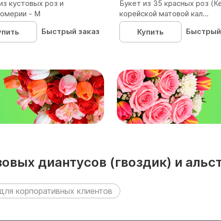
из кустовых роз и
Букет из 35 красных роз (Ке
омерии - М
корейской матовой кал...
Быстрый заказ
Быстрый
упить
Купить
₽
овых диантусов (гвоздик) и альс
для корпоративных клиентов