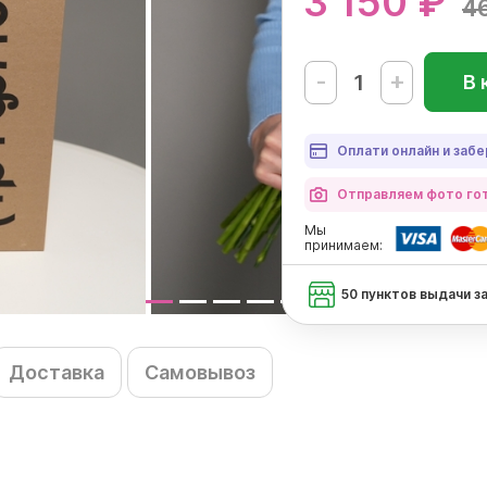
3 150 ₽
4
-
+
В 
Оплати онлайн и забе
Отправляем фото гот
Мы
принимаем:
50 пунктов выдачи з
Доставка
Самовывоз