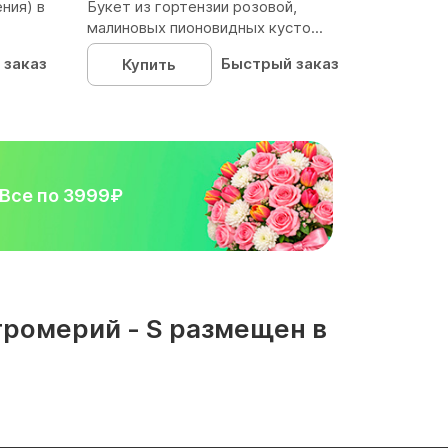
ния) в
Букет из гортензии розовой,
малиновых пионовидных кусто...
 заказ
Быстрый заказ
Купить
Все по 3999₽
тромерий - S размещен в