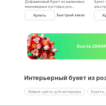
Дофаминовый букет из малиновых
Букет 
пионовидных кустовых роз...
альстр
Быстрый заказ
Купить
К
Все по 2999
Интерьерный букет из роз
следующих разделах:
Живые цаеты для интерьера
Букеты 