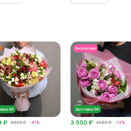
авка 0₽
Доставка 0₽
9 ₽
3 550 ₽
6800 ₽
-41%
4060 ₽
-13%