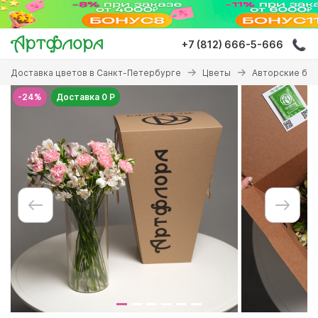
Перейти
к
основному
+7 (812) 666-5-666
содержанию
Вы
Доставка цветов в Санкт-Петербурге
Цветы
Авторские бу
здесь
-24%
Доставка 0 Р