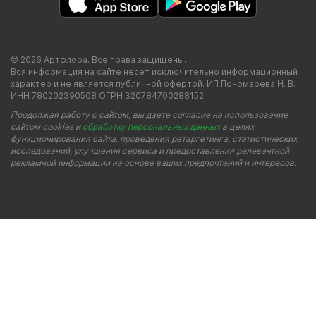
© 2026 Артфлора. Все права защищены.
Вся информация на сайте несет исключительно информационный
характер и не является публичной офертой. ИП Пономарева Н. В.
ИНН 780202390508 ОГРН 320784700288152
Продолжая работу с сайтом, вы даете согласие на использование
сайтом cookies и
обработку персональных данных
в целях
функционирования сайта, проведения ретаргетинга, статистических
исследований, улучшения сервиса и предоставления релевантной
рекламной информации на основе ваших предпочтений и интересов.