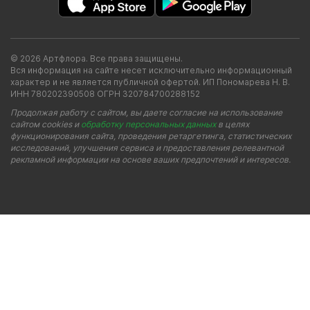
© 2026 Артфлора. Все права защищены.
Вся информация на сайте несет исключительно информационный
характер и не является публичной офертой. ИП Пономарева Н. В.
ИНН 780202390508 ОГРН 320784700288152
Продолжая работу с сайтом, вы даете согласие на использование
сайтом cookies и
обработку персональных данных
в целях
функционирования сайта, проведения ретаргетинга, статистических
исследований, улучшения сервиса и предоставления релевантной
рекламной информации на основе ваших предпочтений и интересов.