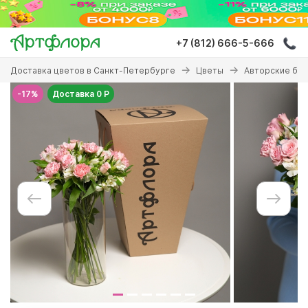
Перейти
к
основному
+7 (812) 666-5-666
содержанию
Вы
Доставка цветов в Санкт-Петербурге
Цветы
Авторские бу
здесь
-17%
Доставка 0 Р