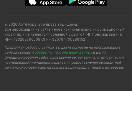
© 2026 Артфлора. Все права защищены.
Вся информация на сайте несет исключительно информационный
характер и не является публичной офертой. ИП Пономарева Н. В.
ИНН 780202390508 ОГРН 320784700288152
Продолжая работу с сайтом, вы даете согласие на использование
сайтом cookies и
обработку персональных данных
в целях
функционирования сайта, проведения ретаргетинга, статистических
исследований, улучшения сервиса и предоставления релевантной
рекламной информации на основе ваших предпочтений и интересов.