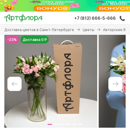
Перейти
к
основному
+7 (812) 666-5-666
содержанию
Вы
Доставка цветов в Санкт-Петербурге
Цветы
Авторские бу
здесь
-23%
Доставка 0 Р