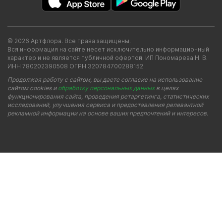
© 2026 Артфлора. Все права защищены.
Вся информация на сайте несет исключительно информационный
характер и не является публичной офертой. ИП Пономарева Н. В.
ИНН 780202390508 ОГРН 320784700288152
Продолжая работу с сайтом, вы даете согласие на использование
сайтом cookies и
обработку персональных данных
в целях
функционирования сайта, проведения ретаргетинга, статистических
исследований, улучшения сервиса и предоставления релевантной
рекламной информации на основе ваших предпочтений и интересов.