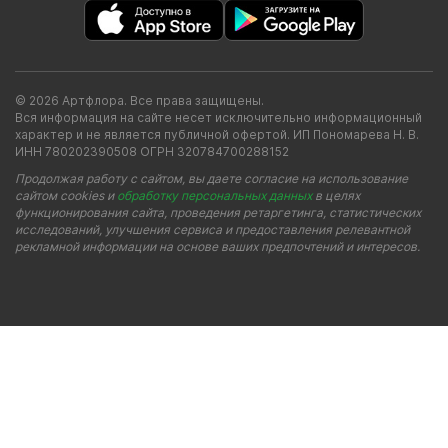
© 2026 Артфлора. Все права защищены.
Вся информация на сайте несет исключительно информационный
характер и не является публичной офертой. ИП Пономарева Н. В.
ИНН 780202390508 ОГРН 320784700288152
Продолжая работу с сайтом, вы даете согласие на использование
сайтом cookies и
обработку персональных данных
в целях
функционирования сайта, проведения ретаргетинга, статистических
исследований, улучшения сервиса и предоставления релевантной
рекламной информации на основе ваших предпочтений и интересов.