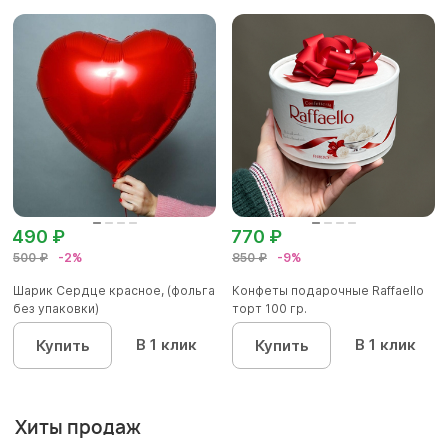
490 ₽
770 ₽
500 ₽
-2%
850 ₽
-9%
Шарик Сердце красное, (фольга
Конфеты подарочные Raffaello
без упаковки)
торт 100 гр.
В 1 клик
В 1 клик
Купить
Купить
Хиты продаж