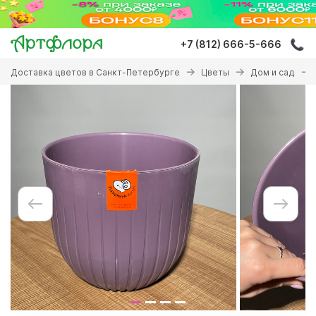
Перейти
к
основному
+7 (812) 666-5-666
содержанию
Вы
Доставка цветов в Санкт-Петербурге
Цветы
Дом и сад
здесь