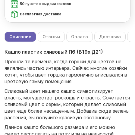
50 пунктов выдачи заказов
Бесплатная доставка
Описание
Отзывы
Оплата
Доставка
С
Кашпо пластик сливовый П6 (В19х Д21)
Прошли те времена, когда горшки для цветов не
являлись частью интерьера. Сейчас многие хозяйки
хотят, чтобы цвет горшка гармонично вписывался в
цветовую гамму помещения.
Сливовый цвет нашего кашпо символизирует
власть, могущество, роскошь и страсть. Сочетается
сливовый цвет с серым, который делает сливовый
цвет еще более насыщенным. Добавив сюда зелень
растения, вы получите красивую обстановку.
Данное кашпо большого размера и его можно
смело располагать на полу или на невысокой