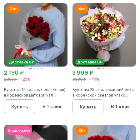
Доставка 0₽
Доставка 0₽
2 150 ₽
3 999 ₽
2850 ₽
-25%
6800 ₽
-41%
Букет из 15 красных роз (Кения)
Букет из 25 альстромерий микс
в корейской матовой кал...
в корейской светлой упако...
В 1 клик
В 1 клик
Купить
Купить