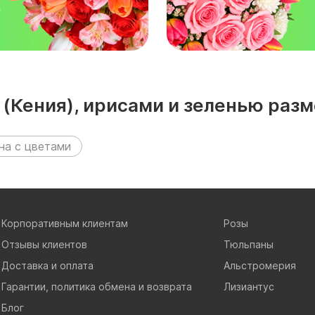
₽
 (Кения), ирисами и зеленью ра
на с цветами
Корпоративным клиентам
Розы
Отзывы клиентов
Тюльпаны
Доставка и оплата
Альстромерия
Гарантии, политика обмена и возврата
Лизиантус
Блог