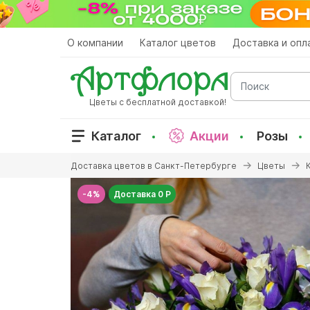
Перейти
к
основному
О компании
Каталог цветов
Доставка и опл
содержанию
Поиск
Цветы с бесплатной доставкой!
Каталог
Акции
Розы
Вы
Доставка цветов в Санкт-Петербурге
Цветы
здесь
-4%
Доставка 0 Р