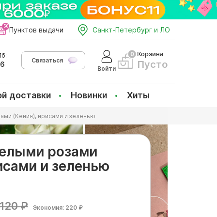
Пунктов выдачи
Санкт-Петербург и ЛО
Корзина
б:
Связаться
Пусто
66
Войти
ой доставки
Новинки
Хиты
ами (Кения), ирисами и зеленью
белыми розами
исами и зеленью
120 ₽
Экономия: 220 ₽