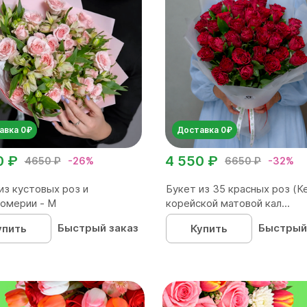
авка 0₽
Доставка 0₽
0 ₽
4 550 ₽
4650 ₽
-26%
6650 ₽
-32%
из кустовых роз и
Букет из 35 красных роз (Ке
омерии - М
корейской матовой кал...
Быстрый заказ
Быстрый
упить
Купить