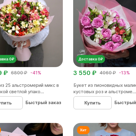
авка 0₽
Доставка 0₽
9 ₽
3 550 ₽
6800 ₽
-41%
4060 ₽
-13%
из 25 альстромерий микс в
Букет из пионовидных мали
кой светлой упако...
кустовых роз и альстроме...
Быстрый заказ
Быстрый
упить
Купить