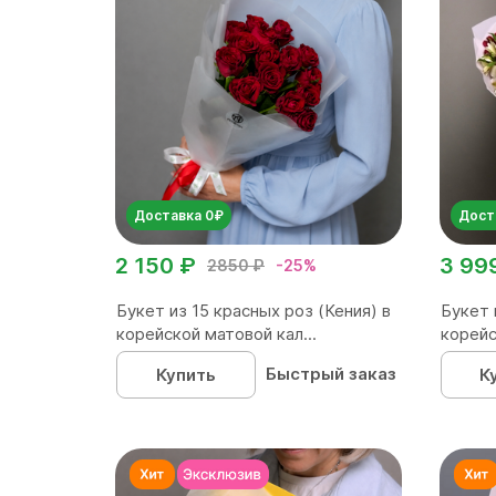
Доставка 0₽
Дост
2 150 ₽
3 99
2850 ₽
-25%
Букет из 15 красных роз (Кения) в
Букет 
корейской матовой кал...
корейс
Быстрый заказ
Купить
К