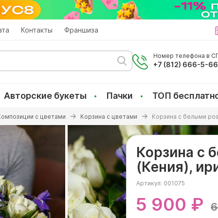
ата
Контакты
Франшиза
Номер телефона в СП
+7 (812) 666-5-6
Авторские букеты
Пачки
ТОП бесплатн
Композиции с цветами
Корзина с цветами
Корзина с белыми роз
Корзина с 
(Кения), ир
Артикул:
001075
5 900 ₽
6