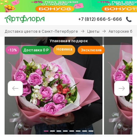
Перейти
к
основному
+7 (812) 666-5-666
содержанию
Вы
Доставка цветов в Санкт-Петербурге
Цветы
Авторские бу
здесь
Упаковка в подарок
Новинка
-13%
Доставка 0 Р
Эксклюзив