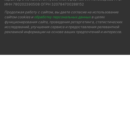
ИНН 780202390508 ОГРН 320784700288152
Продолжая работу с сайтом, вы даете согласие на использование
сайтом cookies и
обработку персональных данных
в целях
функционирования сайта, проведения ретаргетинга, статистических
исследований, улучшения сервиса и предоставления релевантной
рекламной информации на основе ваших предпочтений и интересов.