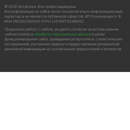
© 2026 Артфлора. Все права защищены.
Вся информация на сайте несет исключительно информационный
характер и не является публичной офертой. ИП Пономарева Н. В.
ИНН 780202390508 ОГРН 320784700288152
Продолжая работу с сайтом, вы даете согласие на использование
сайтом cookies и
обработку персональных данных
в целях
функционирования сайта, проведения ретаргетинга, статистических
исследований, улучшения сервиса и предоставления релевантной
рекламной информации на основе ваших предпочтений и интересов.