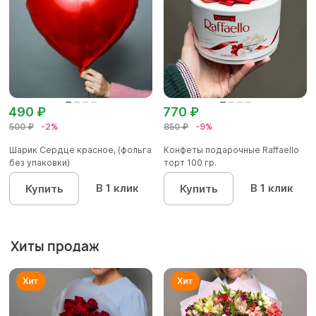
490 ₽
770 ₽
500 ₽
-2%
850 ₽
-9%
Шарик Сердце красное, (фольга
Конфеты подарочные Raffaello
без упаковки)
торт 100 гр.
В 1 клик
В 1 клик
Купить
Купить
Хиты продаж