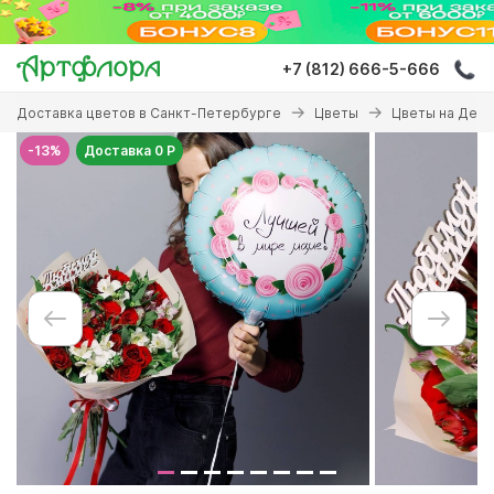
Перейти
к
основному
+7 (812) 666-5-666
содержанию
Вы
Доставка цветов в Санкт-Петербурге
Цветы
Цветы на День
здесь
-13%
Доставка 0 Р