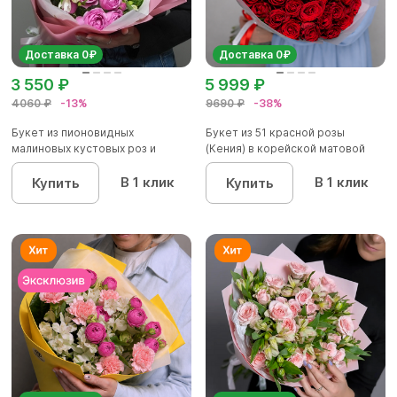
Доставка 0₽
Доставка 0₽
3 550 ₽
5 999 ₽
4060 ₽
-13%
9690 ₽
-38%
Букет из пионовидных
Букет из 51 красной розы
малиновых кустовых роз и
(Кения) в корейской матовой
альстроме...
уп...
В 1 клик
В 1 клик
Купить
Купить