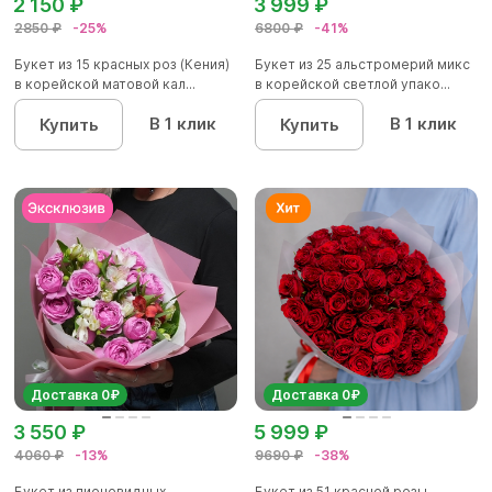
2 150 ₽
3 999 ₽
2850 ₽
-25%
6800 ₽
-41%
Букет из 15 красных роз (Кения)
Букет из 25 альстромерий микс
в корейской матовой кал...
в корейской светлой упако...
В 1 клик
В 1 клик
Купить
Купить
Доставка 0₽
Доставка 0₽
3 550 ₽
5 999 ₽
4060 ₽
-13%
9690 ₽
-38%
Букет из пионовидных
Букет из 51 красной розы