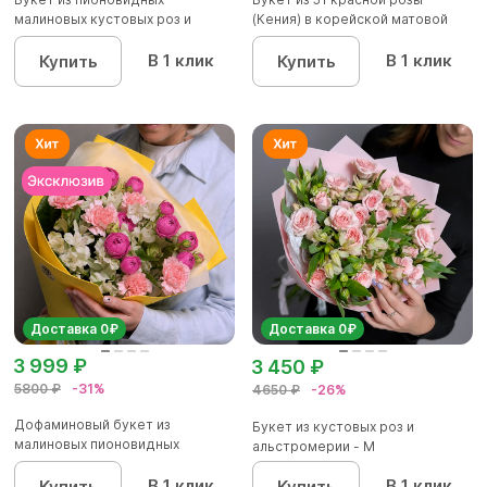
малиновых кустовых роз и
(Кения) в корейской матовой
альстроме...
уп...
В 1 клик
В 1 клик
Купить
Купить
Доставка 0₽
Доставка 0₽
3 999 ₽
3 450 ₽
5800 ₽
-31%
4650 ₽
-26%
Дофаминовый букет из
Букет из кустовых роз и
малиновых пионовидных
альстромерии - М
кустовых роз...
В 1 клик
В 1 клик
Купить
Купить