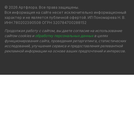
© 2026 Артфлора. Все права защищены.
Вся информация на сайте несет исключительно информационный
характер и не является публичной офертой. ИП Пономарева Н. В.
ИНН 780202390508 ОГРН 320784700288152
Продолжая работу с сайтом, вы даете согласие на использование
сайтом cookies и
обработку персональных данных
в целях
функционирования сайта, проведения ретаргетинга, статистических
исследований, улучшения сервиса и предоставления релевантной
рекламной информации на основе ваших предпочтений и интересов.