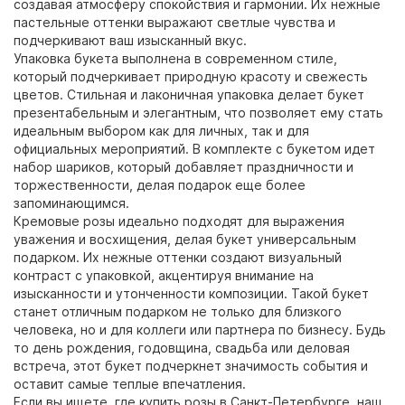
создавая атмосферу спокойствия и гармонии. Их нежные
пастельные оттенки выражают светлые чувства и
подчеркивают ваш изысканный вкус.
Упаковка букета выполнена в современном стиле,
который подчеркивает природную красоту и свежесть
цветов. Стильная и лаконичная упаковка делает букет
презентабельным и элегантным, что позволяет ему стать
идеальным выбором как для личных, так и для
официальных мероприятий. В комплекте с букетом идет
набор шариков, который добавляет праздничности и
торжественности, делая подарок еще более
запоминающимся.
Кремовые розы идеально подходят для выражения
уважения и восхищения, делая букет универсальным
подарком. Их нежные оттенки создают визуальный
контраст с упаковкой, акцентируя внимание на
изысканности и утонченности композиции. Такой букет
станет отличным подарком не только для близкого
человека, но и для коллеги или партнера по бизнесу. Будь
то день рождения, годовщина, свадьба или деловая
встреча, этот букет подчеркнет значимость события и
оставит самые теплые впечатления.
Если вы ищете, где купить розы в Санкт-Петербурге, наш