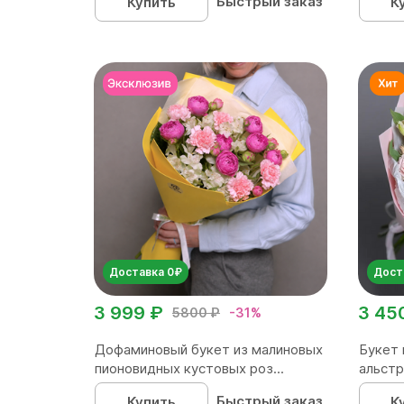
Быстрый заказ
Купить
К
Доставка 0₽
Дост
3 999 ₽
3 45
5800 ₽
-31%
Дофаминовый букет из малиновых
Букет 
пионовидных кустовых роз...
альстр
Быстрый заказ
Купить
К