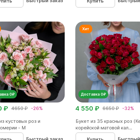
Быстрый заказ
Быстрый
упить
Купить
авка 0₽
Доставка 0₽
0 ₽
4 550 ₽
4650 ₽
-26%
6650 ₽
-32%
из кустовых роз и
Букет из 35 красных роз (Ке
омерии - М
корейской матовой кал...
Быстрый заказ
Быстрый
упить
Купить