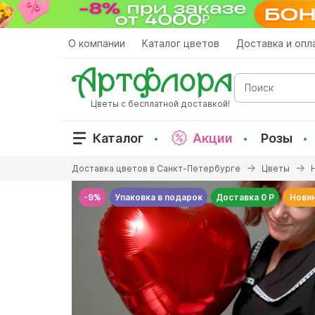
Перейти
к
основному
О компании
Каталог цветов
Доставка и опл
содержанию
Поиск
Цветы с бесплатной доставкой!
Каталог
Акции
Розы
Вы
Доставка цветов в Санкт-Петербурге
Цветы
здесь
-9%
Упаковка в подарок
Доставка 0 Р
Нови