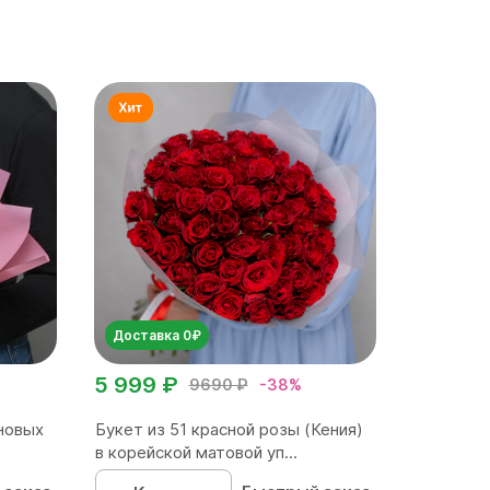
Доставка 0₽
5 999 ₽
9690 ₽
-38%
новых
Букет из 51 красной розы (Кения)
в корейской матовой уп...