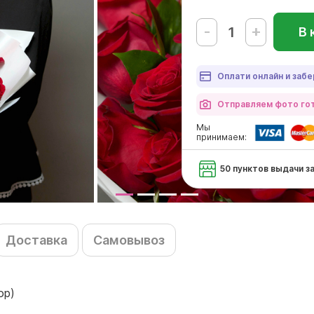
-
+
В 
Оплати онлайн и забе
Отправляем фото гот
Мы
принимаем:
50 пунктов выдачи з
Доставка
Самовывоз
ор)