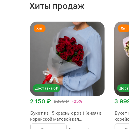
Хиты продаж
Доставка 0₽
Дост
2 150 ₽
3 99
2850 ₽
-25%
Букет из 15 красных роз (Кения) в
Букет 
корейской матовой кал...
корейс