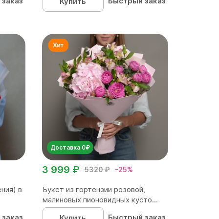
 заказ
Быстрый заказ
Купить
Доставка 0₽
3 999 ₽
5320 ₽
-25%
ния) в
Букет из гортензии розовой,
малиновых пионовидных кусто...
 заказ
Быстрый заказ
Купить