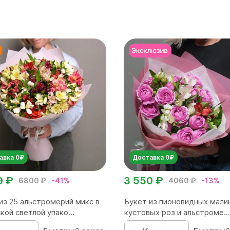
авка 0₽
Доставка 0₽
9 ₽
3 550 ₽
6800 ₽
-41%
4060 ₽
-13%
из 25 альстромерий микс в
Букет из пионовидных мали
кой светлой упако...
кустовых роз и альстроме...