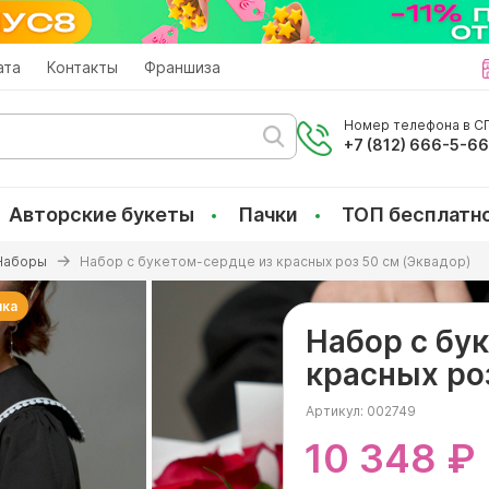
ата
Контакты
Франшиза
Номер телефона в СП
+7 (812) 666-5-6
Авторские букеты
Пачки
ТОП бесплатн
Наборы
Набор с букетом-сердце из красных роз 50 см (Эквадор)
нка
Набор с бу
красных ро
Артикул:
002749
10 348 ₽