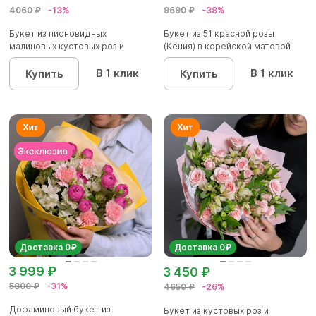
4060 ₽
-13%
9690 ₽
-38%
Букет из пионовидных
Букет из 51 красной розы
малиновых кустовых роз и
(Кения) в корейской матовой
альстроме...
уп...
В 1 клик
В 1 клик
Купить
Купить
Доставка 0₽
Доставка 0₽
3 999 ₽
3 450 ₽
5800 ₽
-31%
4650 ₽
-26%
Дофаминовый букет из
Букет из кустовых роз и