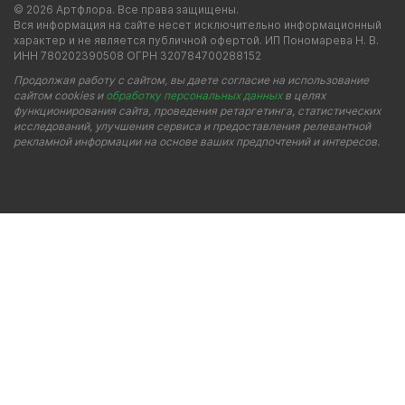
© 2026 Артфлора. Все права защищены.
Вся информация на сайте несет исключительно информационный
характер и не является публичной офертой. ИП Пономарева Н. В.
ИНН 780202390508 ОГРН 320784700288152
Продолжая работу с сайтом, вы даете согласие на использование
сайтом cookies и
обработку персональных данных
в целях
функционирования сайта, проведения ретаргетинга, статистических
исследований, улучшения сервиса и предоставления релевантной
рекламной информации на основе ваших предпочтений и интересов.