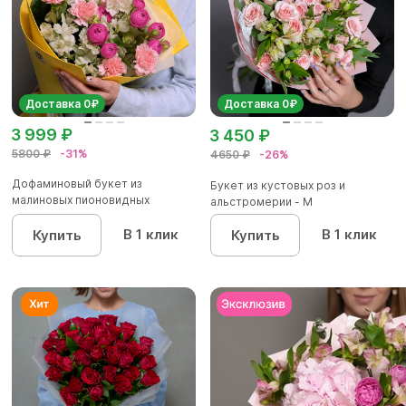
Доставка 0₽
Доставка 0₽
3 999 ₽
3 450 ₽
5800 ₽
-31%
4650 ₽
-26%
Дофаминовый букет из
Букет из кустовых роз и
малиновых пионовидных
альстромерии - М
кустовых роз...
В 1 клик
В 1 клик
Купить
Купить