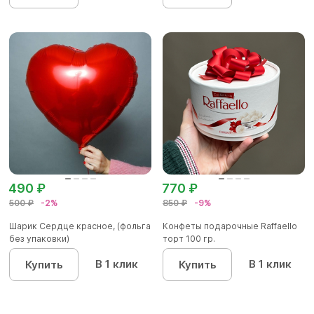
490 ₽
770 ₽
500 ₽
-2%
850 ₽
-9%
Шарик Сердце красное, (фольга
Конфеты подарочные Raffaello
без упаковки)
торт 100 гр.
В 1 клик
В 1 клик
Купить
Купить