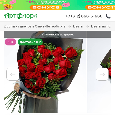
Перейти
к
основному
+7 (812) 666-5-666
содержанию
Вы
Доставка цветов в Санкт-Петербурге
Цветы
Цветы на похо
здесь
Упаковка в подарок
-13%
Доставка 0 Р