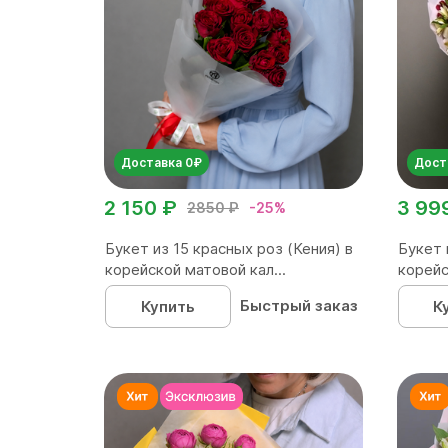
Доставка 0₽
Дост
2 150 ₽
3 99
2850 ₽
-25%
Букет из 15 красных роз (Кения) в
Букет 
корейской матовой кал...
корейс
Быстрый заказ
Купить
К