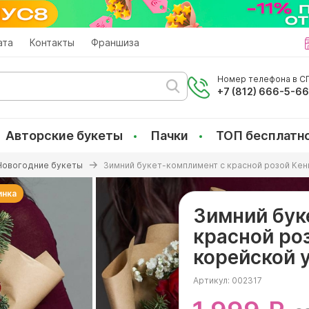
ата
Контакты
Франшиза
Номер телефона в СП
+7 (812) 666-5-6
Авторские букеты
Пачки
ТОП бесплатн
Новогодние букеты
Зимний букет-комплимент с красной розой Кен
инка
Зимний бук
красной ро
корейской 
Артикул:
002317