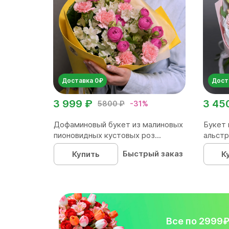
Доставка 0₽
Дост
3 999 ₽
3 45
5800 ₽
-31%
Дофаминовый букет из малиновых
Букет 
пионовидных кустовых роз...
альстр
Быстрый заказ
Купить
К
Все по 2999