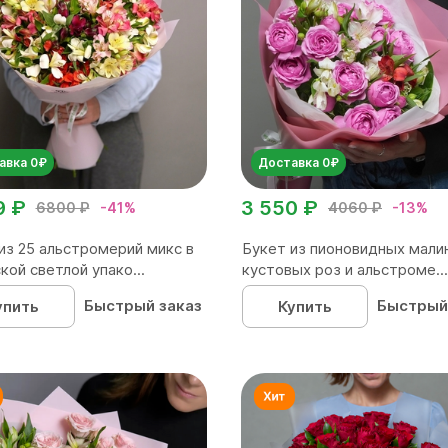
авка 0₽
Доставка 0₽
9 ₽
3 550 ₽
6800 ₽
-41%
4060 ₽
-13%
из 25 альстромерий микс в
Букет из пионовидных мали
кой светлой упако...
кустовых роз и альстроме...
Быстрый заказ
Быстрый
упить
Купить