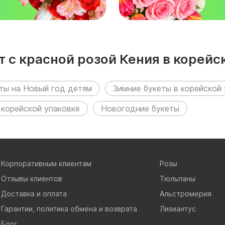
 с красной розой Кения в корейс
ты на Новый год детям
Зимние букеты в корейской
 корейской упаковке
Новогодние букеты
Корпоративным клиентам
Розы
Отзывы клиентов
Тюльпаны
Доставка и оплата
Альстромерия
Гарантии, политика обмена и возврата
Лизиантус
Блог