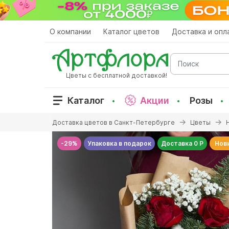
Перейти
к
основному
О компании
Каталог цветов
Доставка и опл
содержанию
Поиск
Цветы с бесплатной доставкой!
Каталог
Акции
Розы
Вы
Доставка цветов в Санкт-Петербурге
Цветы
здесь
-29%
Упаковка в подарок
Доставка 0 Р
Нов