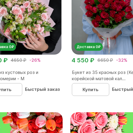
авка 0₽
Доставка 0₽
0 ₽
4 550 ₽
4650 ₽
-26%
6650 ₽
-32%
из кустовых роз и
Букет из 35 красных роз (Ке
омерии - М
корейской матовой кал...
Быстрый заказ
Быстрый
упить
Купить
₽