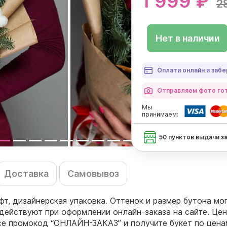
1 999 ₽
2
Нет в наличии
Оплати онлайн и забе
Отправляем фото гот
Мы
принимаем:
50 пунктов выдачи з
Доставка
Самовывоз
афт, дизайнерская упаковка. Оттенок и размер бутона мо
действуют при оформлении онлайн-заказа на сайте. Цен
ссе промокод “ОНЛАЙН-ЗАКАЗ” и получите букет по цен