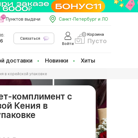
Пунктов выдачи
Санкт-Петербург и ЛО
Корзина
б:
Связаться
Пусто
66
Войти
ой доставки
Новинки
Хиты
ия в корейской упаковке
ет-комплимент с
зой Кения в
упаковке