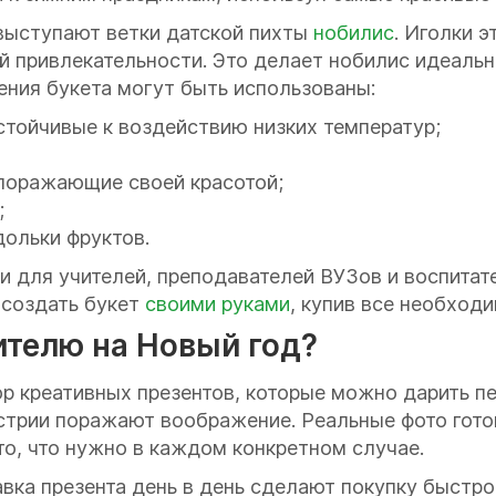
 выступают ветки датской пихты
нобилис
. Иголки э
й привлекательности. Это делает нобилис идеаль
ния букета могут быть использованы:
стойчивые к воздействию низких температур;
поражающие своей красотой;
;
ольки фруктов.
 для учителей, преподавателей ВУЗов и воспитат
 создать букет
своими руками
, купив все необходи
ителю на Новый год?
 креативных презентов, которые можно дарить пе
стрии поражают воображение. Реальные фото гото
то, что нужно в каждом конкретном случае.
вка презента день в день сделают покупку быстр