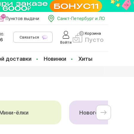
Пунктов выдачи
Санкт-Петербург и ЛО
Корзина
б:
Связаться
Пусто
66
Войти
ой доставки
Новинки
Хиты
Мини-ёлки
Новогодний букет 