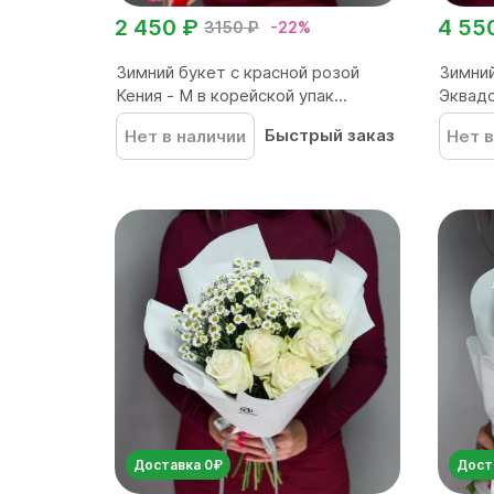
2 450 ₽
4 55
3150 ₽
-22%
Зимний букет с красной розой
Зимний
Кения - M в корейской упак...
Эквадо
Быстрый заказ
Нет в наличии
Нет в
Доставка 0₽
Дост