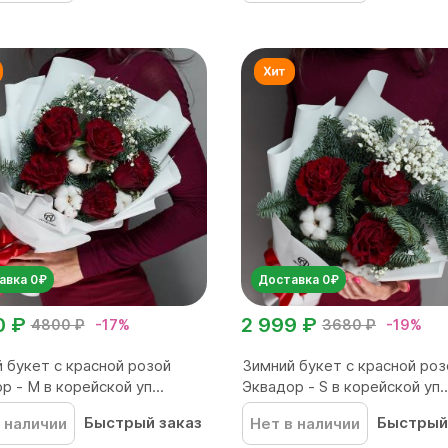
авка 0₽
Доставка 0₽
0 ₽
2 999 ₽
4800 ₽
-17%
3680 ₽
-19%
 букет с красной розой
Зимний букет с красной роз
р - М в корейской уп...
Эквадор - S в корейской уп..
Быстрый заказ
Быстрый
 наличии
Нет в наличии