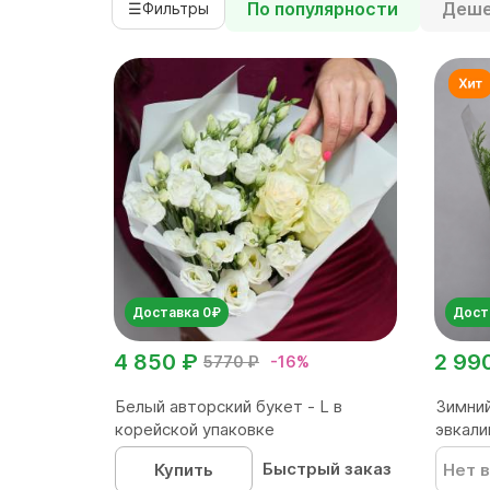
По популярности
Деше
☰
Фильтры
Доставка 0₽
Дост
4 850 ₽
2 99
5770 ₽
-16%
Белый авторский букет - L в
Зимний
корейской упаковке
эвкали
Быстрый заказ
Купить
Нет в