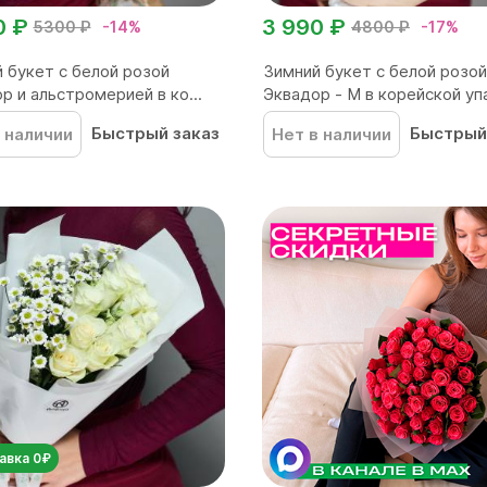
0 ₽
3 990 ₽
5300 ₽
-14%
4800 ₽
-17%
 букет с белой розой
Зимний букет с белой розой
р и альстромерией в ко...
Эквадор - М в корейской упа
Быстрый заказ
Быстрый
 наличии
Нет в наличии
авка 0₽