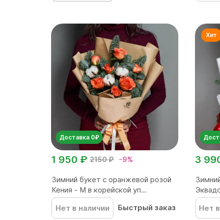
Доставка 0₽
Дост
1 950 ₽
3 99
2150 ₽
-9%
Зимний букет с оранжевой розой
Зимний
Кения - M в корейской уп...
Эквадо
Быстрый заказ
Нет в наличии
Нет в