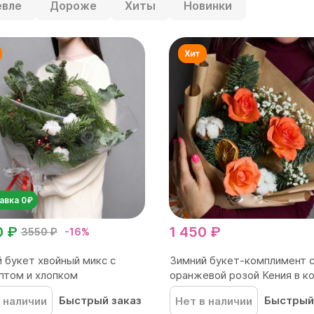
вле
Дороже
Хиты
Новинки
авка 0₽
0 ₽
1 450 ₽
3550 ₽
-16%
 букет хвойный микс с
Зимний букет-комплимент 
птом и хлопком
оранжевой розой Кения в ко
Быстрый заказ
Быстрый
 наличии
Нет в наличии