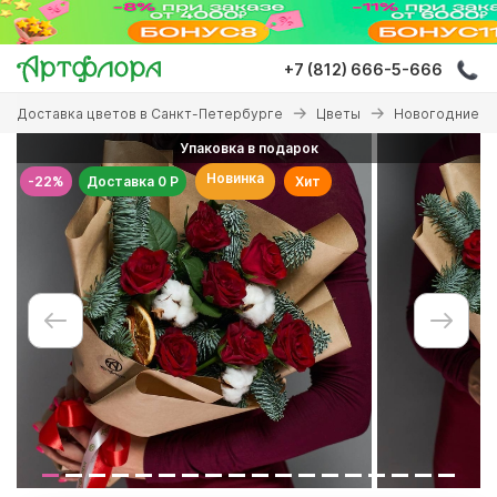
Перейти
к
основному
+7 (812) 666-5-666
содержанию
Вы
Доставка цветов в Санкт-Петербурге
Цветы
Новогодние б
здесь
Упаковка в подарок
Новинка
-22%
Доставка 0 Р
Хит