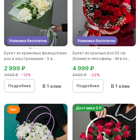
Букет из кремовых французских
Букет из красных роз 50 см
роз и альстромерии - S в...
(Кения) и гипсофилы - М в ко...
2 999 ₽
4 999 ₽
3400 ₽
-12%
6400 ₽
-22%
В 1 клик
В 1 клик
Подробнее
Подробнее
Доставка 0 Р