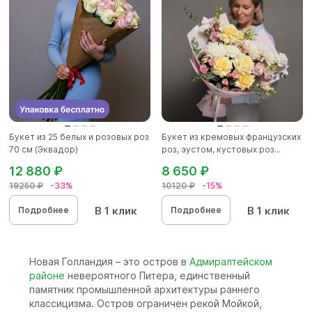
Букет из 25 белых и розовых роз
Букет из кремовых французских
70 см (Эквадор)
роз, эустом, кустовых роз...
12 880 ₽
8 650 ₽
19250 ₽
-33%
10120 ₽
-15%
В 1 клик
В 1 клик
Подробнее
Подробнее
Новая Голландия – это остров в
Адмиралтейском
районе
невероятного Питера, единственный
памятник промышленной архитектуры раннего
классицизма. Остров ограничен рекой Мойкой,