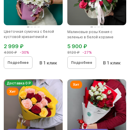
Цветочная сумочка с белой
Малиновые розы Кения с
кустовой хризантемой и
зеленью в белой корзине
гипсоф...
2 999 ₽
5 900 ₽
4300 ₽
-30%
8120 ₽
-27%
В 1 клик
В 1 клик
Подробнее
Подробнее
Доставка 0 Р