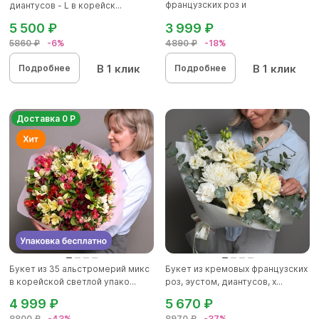
французских роз и
диантусов - L в корейск...
альстромерии - М
5 500 ₽
3 999 ₽
5860 ₽
-6%
4890 ₽
-18%
В 1 клик
В 1 клик
Подробнее
Подробнее
Доставка 0 Р
Букет из 35 альстромерий микс
Букет из кремовых французских
в корейской светлой упако...
роз, эустом, диантусов, х...
4 999 ₽
5 670 ₽
8800 ₽
-43%
8970 ₽
-37%