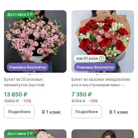
Доставка 0 Р
как 51 роза
Букет из 25 розовых
Букет из красных эквадорских
лизиантусов (эустом)
роз и альстромерии микс -...
13 850 ₽
7 350 ₽
15652 ₽
-12%
8784 ₽
-16%
В 1 клик
В 1 клик
Подробнее
Подробнее
Доставка 0 Р