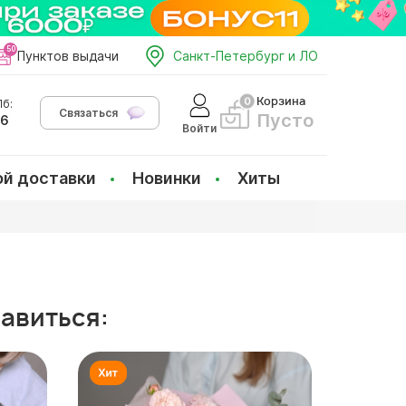
Пунктов выдачи
Санкт-Петербург и ЛО
Корзина
б:
Связаться
Пусто
66
Войти
ой доставки
Новинки
Хиты
равиться: