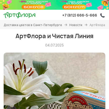
Перейти
к
основному
+7 (812) 666-5-666
содержанию
Вы
Доставка цветов в Санкт-Петербурге
Новости
АртФлора и 
здесь
АртФлора и Чистая Линия
04.07.2025