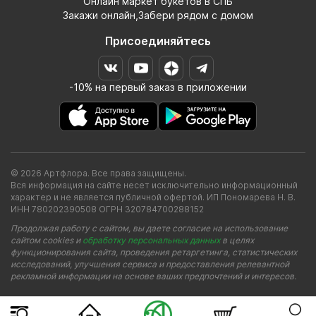
Онлайн маркет букетов в СПБ
Закажи онлайн,Забери рядом с домом
Присоединяйтесь
-10% на первый заказ в приложении
© 2026 Артфлора. Все права защищены.
Вся информация на сайте несет исключительно информационный
характер и не является публичной офертой. ИП Пономарева Н. В.
ИНН 780202390508 ОГРН 320784700288152
Продолжая работу с сайтом, вы даете согласие на использование
сайтом cookies и
обработку персональных данных
в целях
функционирования сайта, проведения ретаргетинга, статистических
исследований, улучшения сервиса и предоставления релевантной
рекламной информации на основе ваших предпочтений и интересов.