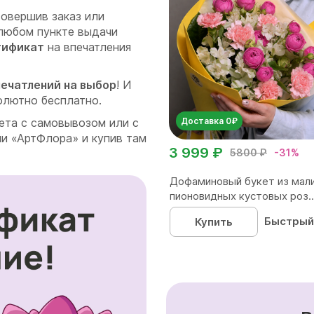
совершив заказ или
любом пункте выдачи
тификат
на впечатления
впечатлений на выбор
! И
олютно бесплатно.
Доставка 0₽
ета с самовывозом или с
чи «АртФлора» и купив там
3 999 ₽
5800 ₽
-31%
Дофаминовый букет из мал
пионовидных кустовых роз..
Быстрый
Купить