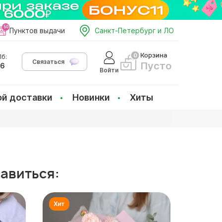
Пунктов выдачи
Санкт-Петербург и ЛО
Корзина
б:
Связаться
Пусто
66
Войти
ой доставки
Новинки
Хиты
равиться: