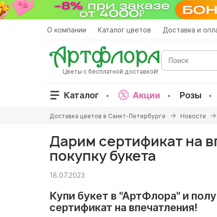
Перейти
к
основному
О компании
Каталог цветов
Доставка и опл
содержанию
Поиск
Цветы с бесплатной доставкой!
Каталог
Акции
Розы
Вы
Доставка цветов в Санкт-Петербурге
Новости
здесь
Дарим сертификат на в
покупку букета
18.07.2023
Купи букет в "АртФлора" и пол
сертификат на впечатления!