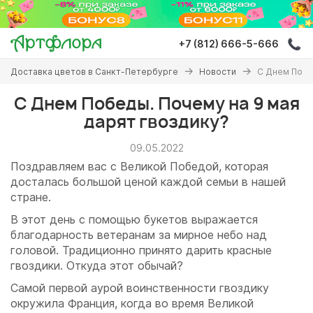
Перейти
к
основному
+7 (812) 666-5-666
содержанию
Вы
Доставка цветов в Санкт-Петербурге
Новости
С Днем Побе
здесь
С Днем Победы. Почему на 9 мая
дарят гвоздику?
09.05.2022
Поздравляем вас с Великой Победой, которая
досталась большой ценой каждой семьи в нашей
стране.
В этот день с помощью букетов выражается
благодарность ветеранам за мирное небо над
головой. Традиционно принято дарить красные
гвоздики. Откуда этот обычай?
Самой первой аурой воинственности гвоздику
окружила Франция, когда во время Великой